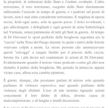
la proprietà, le istituzioni dello Stato e l’ordine costituito. L’altro
terrorismo, il vero terrorismo, eseguito dallo Stato direttamente
utilizzando l’esercito in tempo di guerra, o i padroni sul posto di
lavoro, non è mai stato considerato terrorismo. E migliaia di operai
uccisi, feriti ogni anno, solo in questo paese. I dolci avvelenati, i
gas allucinogeni, i defoglianti e ogni genere di arma batteriologia
nel Vietnam, ormai patrimonio di tutti gli Stati in guerra. Al tempo
di Di Giovanni lo sport preferito della borghesia argentina era la
"caccia" nella Terra del Fuego durante la quale i nativi delle foreste
venivano colpiti a morte. Le stesse persone che ammazzavano
questi "selvaggi" a sangue freddo per il piacere della caccia,
furono fra i più decisi nel condannare le azioni di Di Giovanni.
Evidentemente quando il terrore viene praticato contro gli altri non
disturba il palato della borghesia. Ma quando la minaccia appare
vicino casa, allora essa cambia opinione.
È giusto, dunque, che possiamo parlare di terrore solo quando
parliamo di violenza repressiva, mai quando parliamo della
violenza degli sfruttati. L’uso di tale termine riguardo azioni
concernenti il loro diritto di difesa, diventa causa di
malcomprensione, e di lunghe e inutili discussioni.
E le azioni di Di Giovanni non erano mai violente per il piacere di