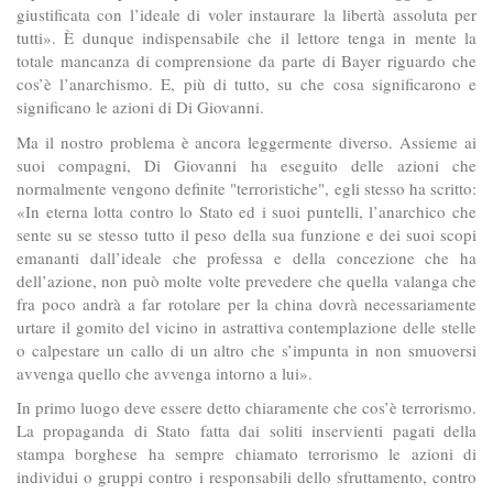
giustificata con l’ideale di voler instaurare la libertà assoluta per
tutti». È dunque indispensabile che il lettore tenga in mente la
totale mancanza di comprensione da parte di Bayer riguardo che
cos’è l’anarchismo. E, più di tutto, su che cosa significarono e
significano le azioni di Di Giovanni.
Ma il nostro problema è ancora leggermente diverso. Assieme ai
suoi compagni, Di Giovanni ha eseguito delle azioni che
normalmente vengono definite "terroristiche", egli stesso ha scritto:
«In eterna lotta contro lo Stato ed i suoi puntelli, l’anarchico che
sente su se stesso tutto il peso della sua funzione e dei suoi scopi
emananti dall’ideale che professa e della concezione che ha
dell’azione, non può molte volte prevedere che quella valanga che
fra poco andrà a far rotolare per la china dovrà necessariamente
urtare il gomito del vicino in astrattiva contemplazione delle stelle
o calpestare un callo di un altro che s’impunta in non smuoversi
avvenga quello che avvenga intorno a lui».
In primo luogo deve essere detto chiaramente che cos’è terrorismo.
La propaganda di Stato fatta dai soliti inservienti pagati della
stampa borghese ha sempre chiamato terrorismo le azioni di
individui o gruppi contro i responsabili dello sfruttamento, contro