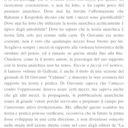
ricercatore coscienzioso, o non ha letto, o ha capito poco del
pensiero anarchico. Dove mai ha trovato l’affermazione che
Bakunin e Kropotkin dicono che tutti i mezzi sono giustificabili?
Dove mai ha letto che utilizzare la teoria anarchica acriticamente è
tipico degli autodidatti? Dove ha saputo che la teoria anarchica è
teoria fatta solo per restare sulla carta. Di Giovanni era uomo
coerente, non è vero che qualunque mezzo fosse buono per lui.
Sceglieva sempre i mezzi in rapporto alla violenza terroristica delle
strutture del potere, ed è rimasto su questa strada fino alla fine.
Chiedersi, come fa il nostro autore, la psicologia del suo rapporto
con la teoria anarchica non ha senso.
Faccia a faccia col nemico
,
il famoso volume di Galleani, è anche il titolo di una sezione del
giornale di Di Giovanni "Culmine", e dimostra la vera sostanza del
rapporto tra teoria e pratica. Di Giovanni sapeva che l’attacco
contro l’oppressione doveva usare certi mezzi, ma sapeva anche
che gli altri mezzi, la propaganda, le pubblicazioni anarchiche
erano di grande valore perché servivano a preparare il campo per
l’intervento attivo rivoluzionario. Ma, affinché questo scambio tra
teoria e pratica potesse verificarsi, occorreva che in futuro la prima
fosse sviluppata in una certa direzione, e non diventasse ostacolo
nella strada dell’azione diretta come nel caso degli editori de "La