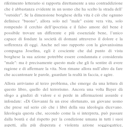
riferimento letterario si rapporta direttamente a una contraddizione
che è abbastanza evidente in un uomo che ha scelto la strada dell’
"outsider". Se la dimensione borghese della vita è ciò che ognuno
definisce "buono", allora solo nel "male" esiste vera vita, solo
rompendo il cerchio dell’ipocrisia e il falso amore del bene è
possibile trovare un differente e più essenziale bene, l’unico
capace di fondare la società di domani attraverso il dolore e la
sofferenza di oggi. Anche nel suo rapporto con la giovanissima
compagna Josefina, egli è cosciente che dal punto di vista
borghese la sua azione potrebbe essere condannata e considerata
"male": ma è precisamente questo male che gli fa sentire di avere
ragione e di affermare la vita. Non rimane allora null’altro da fare
che accantonare le parole, guardare la realtà in faccia, e agire.
Allora arriviamo al terzo problema, che emerge da una lettura di
questo libro, quello del terrorismo. Ancora una volta Bayer dà
sfogo a giudizi di valore e si perde in affermazioni assurde e
infondate: «Di Giovanni fu un eroe sfortunato, un giovane uomo
che prese sul serio ciò che i libri della sua ideologia dicevano.
Ideologia questa che, secondo come la si interpreta, può passare
dalla bontà e dal rispetto per la condizione umana in tutti i suoi
aspetti, alla più disperata e violenta azione soggiogatrice,