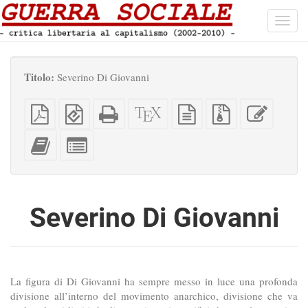
Toggl
navig
Titolo:
Severino Di Giovanni
PDF
EPUB
HTML
Sorgenti
sorgente
File
Modific
semplice
(per
completo
XeLaTeX
in
sorgenti
questo
dispositivi
(per
testo
con
testo
Aggiungi
Seleziona
portatili)
la
semplice
allegati
questo
singole
stampa)
testo
parti
all'impaginatore
per
l'impaginatore
Severino Di Giovanni
La figura di Di Giovanni ha sempre messo in luce una profonda
divisione all’interno del movimento anarchico, divisione che va