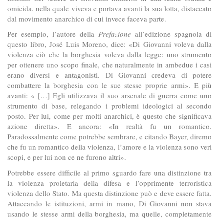
omicida, nella quale viveva e portava avanti la sua lotta, distaccato
dal movimento anarchico di cui invece faceva parte.
Per esempio, l’autore della
Prefazione
all’edizione spagnola di
questo libro, José Luis Moreno, dice: «Di Giovanni voleva dalla
violenza ciò che la borghesia voleva dalla legge: uno strumento
per ottenere uno scopo finale, che naturalmente in ambedue i casi
erano diversi e antagonisti. Di Giovanni credeva di potere
combattere la borghesia con le sue stesse proprie armi». E più
avanti: « […] Egli utilizzava il suo arsenale di guerra come uno
strumento di base, relegando i problemi ideologici al secondo
posto. Per lui, come per molti anarchici, è questo che significava
azione diretta». E ancora: «In realtà fu un romantico.
Paradossalmente come potrebbe sembrare, e citando Bayer, diremo
che fu un romantico della violenza, l’amore e la violenza sono veri
scopi, e per lui non ce ne furono altri».
Potrebbe essere difficile al primo sguardo fare una distinzione tra
la violenza proletaria della difesa e l’opprimente terroristica
violenza dello Stato. Ma questa distinzione può e deve essere fatta.
Attaccando le istituzioni, armi in mano, Di Giovanni non stava
usando le stesse armi della borghesia, ma quelle, completamente