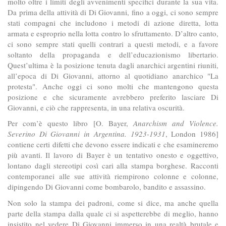
molto oltre i limiti degli avvenimenti specifici durante la sua vita.
Da prima della attività di Di Giovanni, fino a oggi, ci sono sempre
stati compagni che includono i metodi di azione diretta, lotta
armata e esproprio nella lotta contro lo sfruttamento. D’altro canto,
ci sono sempre stati quelli contrari a questi metodi, e a favore
soltanto della propaganda e dell’educazionismo libertario.
Quest’ultima è la posizione tenuta dagli anarchici argentini riuniti,
all’epoca di Di Giovanni, attorno al quotidiano anarchico "La
protesta". Anche oggi ci sono molti che mantengono questa
posizione e che sicuramente avrebbero preferito lasciare Di
Giovanni, e ciò che rappresenta, in una relativa oscurità.
Per com’è questo libro [O. Bayer,
Anarchism and Violence.
Severino Di Giovanni in Argentina. 1923-1931
, London 1986]
contiene certi difetti che devono essere indicati e che esamineremo
più avanti. Il lavoro di Bayer è un tentativo onesto e oggettivo,
lontano dagli stereotipi così cari alla stampa borghese. Racconti
contemporanei alle sue attività riempirono colonne e colonne,
dipingendo Di Giovanni come bombarolo, bandito e assassino.
Non solo la stampa dei padroni, come si dice, ma anche quella
parte della stampa dalla quale ci si aspetterebbe di meglio, hanno
insistito nel vedere Di Giovanni immerso in una realtà brutale e