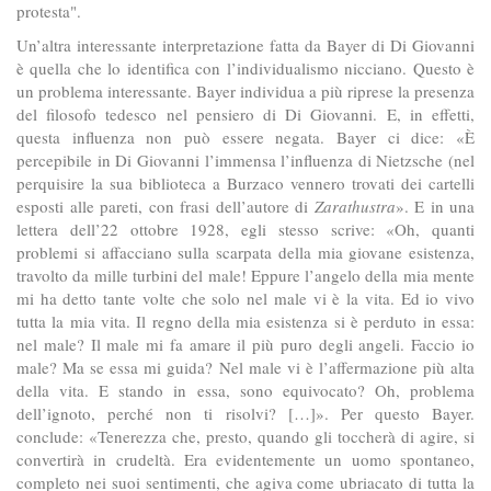
protesta".
Un’altra interessante interpretazione fatta da Bayer di Di Giovanni
è quella che lo identifica con l’individualismo nicciano. Questo è
un problema interessante. Bayer individua a più riprese la presenza
del filosofo tedesco nel pensiero di Di Giovanni. E, in effetti,
questa influenza non può essere negata. Bayer ci dice: «È
percepibile in Di Giovanni l’immensa l’influenza di Nietzsche (nel
perquisire la sua biblioteca a Burzaco vennero trovati dei cartelli
esposti alle pareti, con frasi dell’autore di
Zarathustra
». E in una
lettera dell’22 ottobre 1928, egli stesso scrive: «Oh, quanti
problemi si affacciano sulla scarpata della mia giovane esistenza,
travolto da mille turbini del male! Eppure l’angelo della mia mente
mi ha detto tante volte che solo nel male vi è la vita. Ed io vivo
tutta la mia vita. Il regno della mia esistenza si è perduto in essa:
nel male? Il male mi fa amare il più puro degli angeli. Faccio io
male? Ma se essa mi guida? Nel male vi è l’affermazione più alta
della vita. E stando in essa, sono equivocato? Oh, problema
dell’ignoto, perché non ti risolvi? […]». Per questo Bayer.
conclude: «Tenerezza che, presto, quando gli toccherà di agire, si
convertirà in crudeltà. Era evidentemente un uomo spontaneo,
completo nei suoi sentimenti, che agiva come ubriacato di tutta la