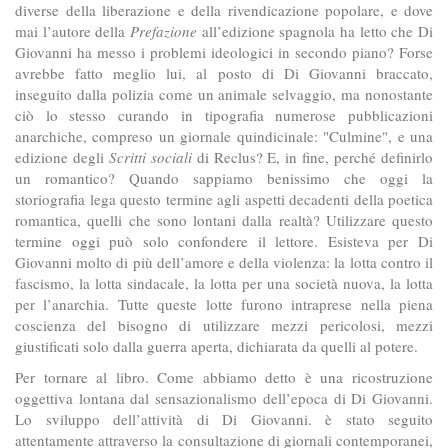
diverse della liberazione e della rivendicazione popolare, e dove
mai l’autore della
Prefazione
all’edizione spagnola ha letto che Di
Giovanni ha messo i problemi ideologici in secondo piano? Forse
avrebbe fatto meglio lui, al posto di Di Giovanni braccato,
inseguito dalla polizia come un animale selvaggio, ma nonostante
ciò lo stesso curando in tipografia numerose pubblicazioni
anarchiche, compreso un giornale quindicinale: "Culmine", e una
edizione degli
Scritti sociali
di Reclus? E, in fine, perché definirlo
un romantico? Quando sappiamo benissimo che oggi la
storiografia lega questo termine agli aspetti decadenti della poetica
romantica, quelli che sono lontani dalla realtà? Utilizzare questo
termine oggi può solo confondere il lettore. Esisteva per Di
Giovanni molto di più dell’amore e della violenza: la lotta contro il
fascismo, la lotta sindacale, la lotta per una società nuova, la lotta
per l’anarchia. Tutte queste lotte furono intraprese nella piena
coscienza del bisogno di utilizzare mezzi pericolosi, mezzi
giustificati solo dalla guerra aperta, dichiarata da quelli al potere.
Per tornare al libro. Come abbiamo detto è una ricostruzione
oggettiva lontana dal sensazionalismo dell’epoca di Di Giovanni.
Lo sviluppo dell’attività di Di Giovanni. è stato seguito
attentamente attraverso la consultazione di giornali contemporanei,