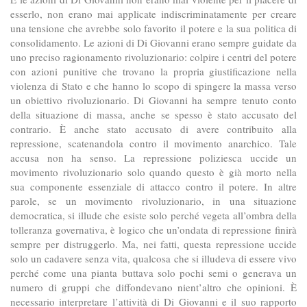
esserlo, non erano mai applicate indiscriminatamente per creare
una tensione che avrebbe solo favorito il potere e la sua politica di
consolidamento. Le azioni di Di Giovanni erano sempre guidate da
uno preciso ragionamento rivoluzionario: colpire i centri del potere
con azioni punitive che trovano la propria giustificazione nella
violenza di Stato e che hanno lo scopo di spingere la massa verso
un obiettivo rivoluzionario. Di Giovanni ha sempre tenuto conto
della situazione di massa, anche se spesso è stato accusato del
contrario. È anche stato accusato di avere contribuito alla
repressione, scatenandola contro il movimento anarchico. Tale
accusa non ha senso. La repressione poliziesca uccide un
movimento rivoluzionario solo quando questo è già morto nella
sua componente essenziale di attacco contro il potere. In altre
parole, se un movimento rivoluzionario, in una situazione
democratica, si illude che esiste solo perché vegeta all’ombra della
tolleranza governativa, è logico che un’ondata di repressione finirà
sempre per distruggerlo. Ma, nei fatti, questa repressione uccide
solo un cadavere senza vita, qualcosa che si illudeva di essere vivo
perché come una pianta buttava solo pochi semi o generava un
numero di gruppi che diffondevano nient’altro che opinioni. È
necessario interpretare l’attività di Di Giovanni e il suo rapporto