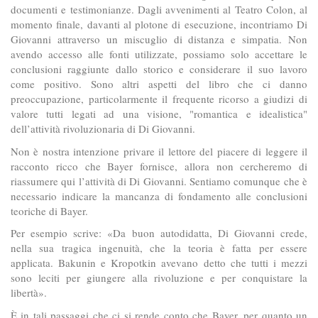
documenti e testimonianze. Dagli avvenimenti al Teatro Colon, al
momento finale, davanti al plotone di esecuzione, incontriamo Di
Giovanni attraverso un miscuglio di distanza e simpatia. Non
avendo accesso alle fonti utilizzate, possiamo solo accettare le
conclusioni raggiunte dallo storico e considerare il suo lavoro
come positivo. Sono altri aspetti del libro che ci danno
preoccupazione, particolarmente il frequente ricorso a giudizi di
valore tutti legati ad una visione, "romantica e idealistica"
dell’attività rivoluzionaria di Di Giovanni.
Non è nostra intenzione privare il lettore del piacere di leggere il
racconto ricco che Bayer fornisce, allora non cercheremo di
riassumere qui l’attività di Di Giovanni. Sentiamo comunque che è
necessario indicare la mancanza di fondamento alle conclusioni
teoriche di Bayer.
Per esempio scrive: «Da buon autodidatta, Di Giovanni crede,
nella sua tragica ingenuità, che la teoria è fatta per essere
applicata. Bakunin e Kropotkin avevano detto che tutti i mezzi
sono leciti per giungere alla rivoluzione e per conquistare la
libertà».
È in tali passaggi che ci si rende conto che Bayer. per quanto un