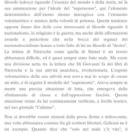
filosofo tedesco riguardo l’essenza del mondo e della storia, né la
sua ammirazione per l’ideale del "superuomo", qui l’elemento
deterministico dell’eterno ritorno interagisce con l’elemento
volontaristico e mistico della volontà di potenza. Queste tendenze
opposte fanno dire delle cose interessanti al filosofo riguardo il
nazionalismo, la religione e la guerra; ma anche delle affermazioni
assurde e pericolose che nella bocca dei seguaci del
nazionalsocialismo hanno a torto fatto di lui un filosofo di "destra".
La lettura di Nietzsche come quella di Stirner è un lavoro
abbastanza difficile, ed è quasi sempre stato fatto male. Ma esiste
una divisione netta tra la lettura che Di Giovanni fa dei libri di
Nietzsche e la sua attività anarchica, rivoluzionaria. L’aspetto
volontaristico della sua attività non aveva mai lo scopo di creare
un mito, o di seguire il modello del "superuomo". Aveva sempre in
mente una precisa situazione di lotta, che emergeva dallo
sfruttamento di classe e dall’oppressione fascista. Questa
situazione venne da lui continuamente verificata, a livello teorico,
nel suo giornale "Culmine".
Non si dovrebbe essere stornati dalla prosa fiorita e traboccante,
una volta abbastanza comune fra gli scrittori libertari, Galleani ne è
un esempio. Quando dice che "solo nel male c’è vita", il