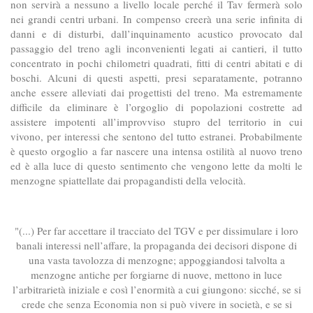
non servirà a nessuno a livello locale perché il Tav fermerà solo
nei grandi centri urbani. In compenso creerà una serie infinita di
danni e di disturbi, dall’inquinamento acustico provocato dal
passaggio del treno agli inconvenienti legati ai cantieri, il tutto
concentrato in pochi chilometri quadrati, fitti di centri abitati e di
boschi. Alcuni di questi aspetti, presi separatamente, potranno
anche essere alleviati dai progettisti del treno. Ma estremamente
difficile da eliminare è l’orgoglio di popolazioni costrette ad
assistere impotenti all’improvviso stupro del territorio in cui
vivono, per interessi che sentono del tutto estranei. Probabilmente
è questo orgoglio a far nascere una intensa ostilità al nuovo treno
ed è alla luce di questo sentimento che vengono lette da molti le
menzogne spiattellate dai propagandisti della velocità.
"(...) Per far accettare il tracciato del TGV e per dissimulare i loro
banali interessi nell’affare, la propaganda dei decisori dispone di
una vasta tavolozza di menzogne; appoggiandosi talvolta a
menzogne antiche per forgiarne di nuove, mettono in luce
l’arbitrarietà iniziale e così l’enormità a cui giungono: sicché, se si
crede che senza Economia non si può vivere in società, e se si