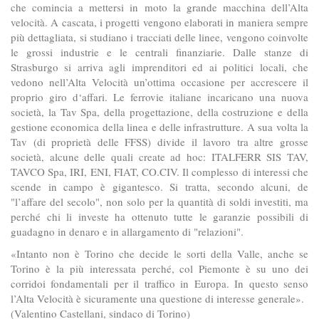
che comincia a mettersi in moto la grande macchina dell’Alta
velocità. A cascata, i progetti vengono elaborati in maniera sempre
più dettagliata, si studiano i tracciati delle linee, vengono coinvolte
le grossi industrie e le centrali finanziarie. Dalle stanze di
Strasburgo si arriva agli imprenditori ed ai politici locali, che
vedono nell’Alta Velocità un’ottima occasione per accrescere il
proprio giro d‘affari. Le ferrovie italiane incaricano una nuova
società, la Tav Spa, della progettazione, della costruzione e della
gestione economica della linea e delle infrastrutture. A sua volta la
Tav (di proprietà delle FFSS) divide il lavoro tra altre grosse
società, alcune delle quali create ad hoc: ITALFERR SIS TAV,
TAVCO Spa, IRI, ENI, FIAT, CO.CIV. Il complesso di interessi che
scende in campo è gigantesco. Si tratta, secondo alcuni, de
"l’affare del secolo", non solo per la quantità di soldi investiti, ma
perché chi li investe ha ottenuto tutte le garanzie possibili di
guadagno in denaro e in allargamento di "relazioni".
«Intanto non è Torino che decide le sorti della Valle, anche se
Torino è la più interessata perché, col Piemonte è su uno dei
corridoi fondamentali per il traffico in Europa. In questo senso
l’Alta Velocità è sicuramente una questione di interesse generale».
(Valentino Castellani, sindaco di Torino)