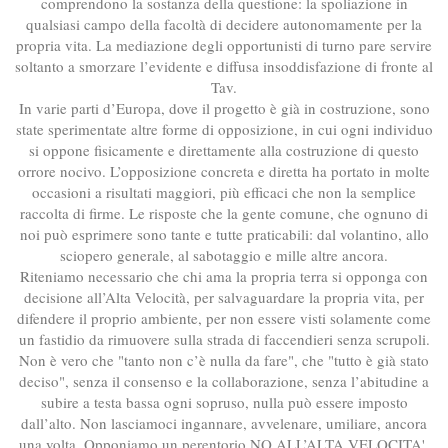
comprendono la sostanza della questione: la spoliazione in
qualsiasi campo della facoltà di decidere autonomamente per la
propria vita. La mediazione degli opportunisti di turno pare servire
soltanto a smorzare l’evidente e diffusa insoddisfazione di fronte al
Tav.
In varie parti d’Europa, dove il progetto è già in costruzione, sono
state sperimentate altre forme di opposizione, in cui ogni individuo
si oppone fisicamente e direttamente alla costruzione di questo
orrore nocivo. L’opposizione concreta e diretta ha portato in molte
occasioni a risultati maggiori, più efficaci che non la semplice
raccolta di firme. Le risposte che la gente comune, che ognuno di
noi può esprimere sono tante e tutte praticabili: dal volantino, allo
sciopero generale, al sabotaggio e mille altre ancora.
Riteniamo necessario che chi ama la propria terra si opponga con
decisione all’Alta Velocità, per salvaguardare la propria vita, per
difendere il proprio ambiente, per non essere visti solamente come
un fastidio da rimuovere sulla strada di faccendieri senza scrupoli.
Non è vero che "tanto non c’è nulla da fare", che "tutto è già stato
deciso", senza il consenso e la collaborazione, senza l’abitudine a
subire a testa bassa ogni sopruso, nulla può essere imposto
dall’alto. Non lasciamoci ingannare, avvelenare, umiliare, ancora
una volta. Opponiamo un perentorio NO ALL’ALTA VELOCITA'.