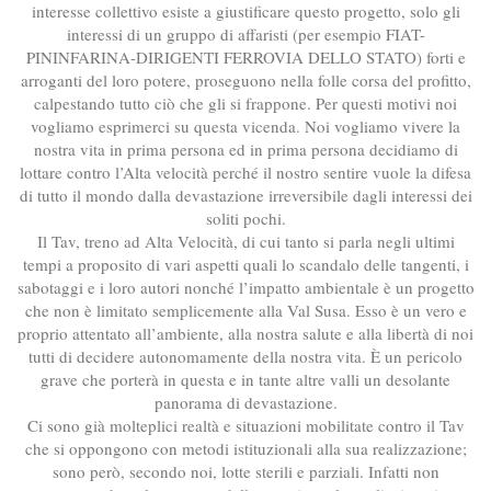
interesse collettivo esiste a giustificare questo progetto, solo gli
interessi di un gruppo di affaristi (per esempio FIAT-
PININFARINA-DIRIGENTI FERROVIA DELLO STATO) forti e
arroganti del loro potere, proseguono nella folle corsa del profitto,
calpestando tutto ciò che gli si frappone. Per questi motivi noi
vogliamo esprimerci su questa vicenda. Noi vogliamo vivere la
nostra vita in prima persona ed in prima persona decidiamo di
lottare contro l’Alta velocità perché il nostro sentire vuole la difesa
di tutto il mondo dalla devastazione irreversibile dagli interessi dei
soliti pochi.
Il Tav, treno ad Alta Velocità, di cui tanto si parla negli ultimi
tempi a proposito di vari aspetti quali lo scandalo delle tangenti, i
sabotaggi e i loro autori nonché l’impatto ambientale è un progetto
che non è limitato semplicemente alla Val Susa. Esso è un vero e
proprio attentato all’ambiente, alla nostra salute e alla libertà di noi
tutti di decidere autonomamente della nostra vita. È un pericolo
grave che porterà in questa e in tante altre valli un desolante
panorama di devastazione.
Ci sono già molteplici realtà e situazioni mobilitate contro il Tav
che si oppongono con metodi istituzionali alla sua realizzazione;
sono però, secondo noi, lotte sterili e parziali. Infatti non