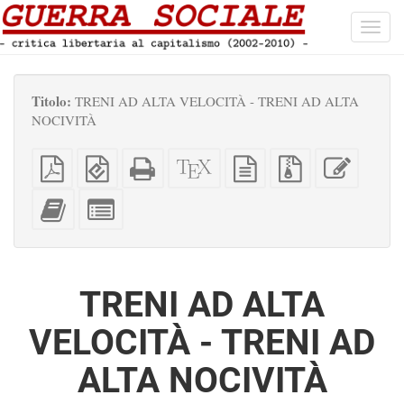
Toggl
navig
Titolo:
TRENI AD ALTA VELOCITÀ - TRENI AD ALTA
NOCIVITÀ
PDF
EPUB
HTML
Sorgenti
sorgente
File
Modific
semplice
(per
completo
XeLaTeX
in
sorgenti
questo
dispositivi
(per
testo
con
testo
Aggiungi
Seleziona
portatili)
la
semplice
allegati
questo
singole
stampa)
testo
parti
all'impaginatore
per
l'impaginatore
TRENI AD ALTA
VELOCITÀ - TRENI AD
ALTA NOCIVITÀ