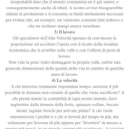
trasportabili dato che il mondo consumista ne è già saturo, e
conseguentemente anche di rifiuti. A nostro avviso bisognerebbe
ridurre la produzione e il consumo ai limiti strettamente necessari
per evitare che, ad esempio, un valsusino consumi latte tedesco o
che un siciliano mangi arance israeliane.
3) Il lavoro
Gli speculatori dell’Alta Velocità sperano di convincere la
popolazione ad accettare l’opera con il ricatto della ricaduta
economica che si avrebbe sulla valle e con l’offerta di posti di
lavoro.
Non vale la pena veder distruggere la propria valle, subire una
generale diminuzione della qualità della vita in cambio di qualche
anno di lavoro.
4) La velocità
A chi interessa veramente risparmiare tempo, azzerare il più
possibile le distanze non curante di quello che viene sacrificato? A
chi preme tenere la contabilità di ogni nostro minuto, farsi
inghiottire dalla tirannia della fretta, spianare colline, bucare
monti, tagliare boschi per arrivare prima? A chi vuole
massimizzare i profitti o a chi si troverà del tempo in più, ma
solamente per lavorare di più oppure per "divertirsi" in mezzo a
sempre più merci, in un mondo sempre più avvelenato. Accorciare