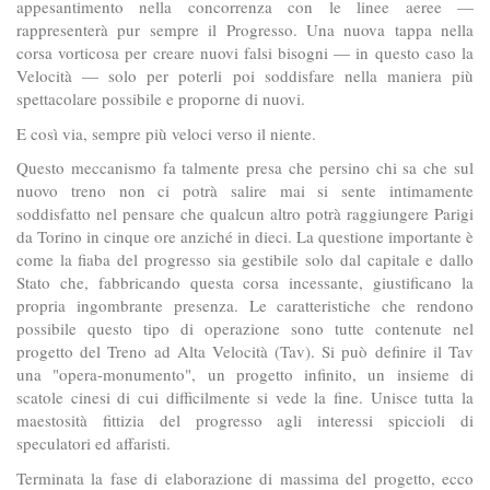
appesantimento nella concorrenza con le linee aeree —
rappresenterà pur sempre il Progresso. Una nuova tappa nella
corsa vorticosa per creare nuovi falsi bisogni — in questo caso la
Velocità — solo per poterli poi soddisfare nella maniera più
spettacolare possibile e proporne di nuovi.
E così via, sempre più veloci verso il niente.
Questo meccanismo fa talmente presa che persino chi sa che sul
nuovo treno non ci potrà salire mai si sente intimamente
soddisfatto nel pensare che qualcun altro potrà raggiungere Parigi
da Torino in cinque ore anziché in dieci. La questione importante è
come la fiaba del progresso sia gestibile solo dal capitale e dallo
Stato che, fabbricando questa corsa incessante, giustificano la
propria ingombrante presenza. Le caratteristiche che rendono
possibile questo tipo di operazione sono tutte contenute nel
progetto del Treno ad Alta Velocità (Tav). Si può definire il Tav
una "opera-monumento", un progetto infinito, un insieme di
scatole cinesi di cui difficilmente si vede la fine. Unisce tutta la
maestosità fittizia del progresso agli interessi spiccioli di
speculatori ed affaristi.
Terminata la fase di elaborazione di massima del progetto, ecco