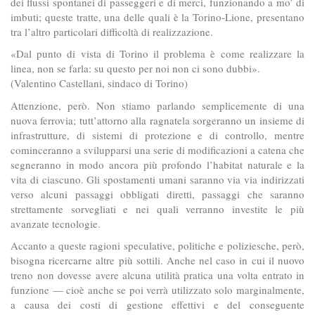
dei flussi spontanei di passeggeri e di merci, funzionando a mo’ di
imbuti; queste tratte, una delle quali è la Torino-Lione, presentano
tra l’altro particolari difficoltà di realizzazione.
«Dal punto di vista di Torino il problema è come realizzare la
linea, non se farla: su questo per noi non ci sono dubbi».
(Valentino Castellani, sindaco di Torino)
Attenzione, però. Non stiamo parlando semplicemente di una
nuova ferrovia; tutt’attorno alla ragnatela sorgeranno un insieme di
infrastrutture, di sistemi di protezione e di controllo, mentre
cominceranno a svilupparsi una serie di modificazioni a catena che
segneranno in modo ancora più profondo l’habitat naturale e la
vita di ciascuno. Gli spostamenti umani saranno via via indirizzati
verso alcuni passaggi obbligati diretti, passaggi che saranno
strettamente sorvegliati e nei quali verranno investite le più
avanzate tecnologie.
Accanto a queste ragioni speculative, politiche e poliziesche, però,
bisogna ricercarne altre più sottili. Anche nel caso in cui il nuovo
treno non dovesse avere alcuna utilità pratica una volta entrato in
funzione — cioè anche se poi verrà utilizzato solo marginalmente,
a causa dei costi di gestione effettivi e del conseguente