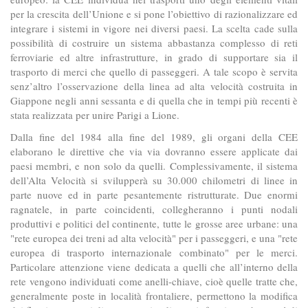
per la crescita dell’Unione e si pone l’obiettivo di razionalizzare ed
integrare i sistemi in vigore nei diversi paesi. La scelta cade sulla
possibilità di costruire un sistema abbastanza complesso di reti
ferroviarie ed altre infrastrutture, in grado di supportare sia il
trasporto di merci che quello di passeggeri. A tale scopo è servita
senz’altro l’osservazione della linea ad alta velocità costruita in
Giappone negli anni sessanta e di quella che in tempi più recenti è
stata realizzata per unire Parigi a Lione.
Dalla fine del 1984 alla fine del 1989, gli organi della CEE
elaborano le direttive che via via dovranno essere applicate dai
paesi membri, e non solo da quelli. Complessivamente, il sistema
dell’Alta Velocità si svilupperà su 30.000 chilometri di linee in
parte nuove ed in parte pesantemente ristrutturate. Due enormi
ragnatele, in parte coincidenti, collegheranno i punti nodali
produttivi e politici del continente, tutte le grosse aree urbane: una
"rete europea dei treni ad alta velocità" per i passeggeri, e una "rete
europea di trasporto internazionale combinato" per le merci.
Particolare attenzione viene dedicata a quelli che all’interno della
rete vengono individuati come anelli-chiave, cioè quelle tratte che,
generalmente poste in località frontaliere, permettono la modifica