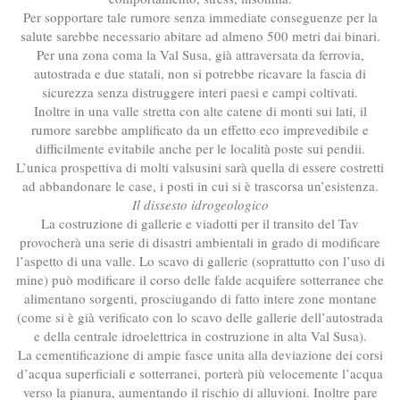
Per sopportare tale rumore senza immediate conseguenze per la
salute sarebbe necessario abitare ad almeno 500 metri dai binari.
Per una zona coma la Val Susa, già attraversata da ferrovia,
autostrada e due statali, non si potrebbe ricavare la fascia di
sicurezza senza distruggere interi paesi e campi coltivati.
Inoltre in una valle stretta con alte catene di monti sui lati, il
rumore sarebbe amplificato da un effetto eco imprevedibile e
difficilmente evitabile anche per le località poste sui pendii.
L’unica prospettiva di molti valsusini sarà quella di essere costretti
ad abbandonare le case, i posti in cui si è trascorsa un’esistenza.
Il dissesto idrogeologico
La costruzione di gallerie e viadotti per il transito del Tav
provocherà una serie di disastri ambientali in grado di modificare
l’aspetto di una valle. Lo scavo di gallerie (soprattutto con l’uso di
mine) può modificare il corso delle falde acquifere sotterranee che
alimentano sorgenti, prosciugando di fatto intere zone montane
(come si è già verificato con lo scavo delle gallerie dell’autostrada
e della centrale idroelettrica in costruzione in alta Val Susa).
La cementificazione di ampie fasce unita alla deviazione dei corsi
d’acqua superficiali e sotterranei, porterà più velocemente l’acqua
verso la pianura, aumentando il rischio di alluvioni. Inoltre pare