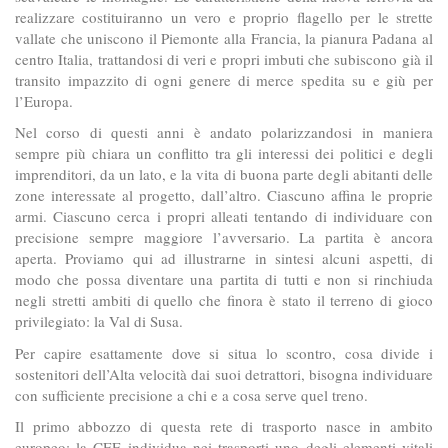
realizzare costituiranno un vero e proprio flagello per le strette
vallate che uniscono il Piemonte alla Francia, la pianura Padana al
centro Italia, trattandosi di veri e propri imbuti che subiscono già il
transito impazzito di ogni genere di merce spedita su e giù per
l’Europa.
Nel corso di questi anni è andato polarizzandosi in maniera
sempre più chiara un conflitto tra gli interessi dei politici e degli
imprenditori, da un lato, e la vita di buona parte degli abitanti delle
zone interessate al progetto, dall’altro. Ciascuno affina le proprie
armi. Ciascuno cerca i propri alleati tentando di individuare con
precisione sempre maggiore l’avversario. La partita è ancora
aperta. Proviamo qui ad illustrarne in sintesi alcuni aspetti, di
modo che possa diventare una partita di tutti e non si rinchiuda
negli stretti ambiti di quello che finora è stato il terreno di gioco
privilegiato: la Val di Susa.
Per capire esattamente dove si situa lo scontro, cosa divide i
sostenitori dell’Alta velocità dai suoi detrattori, bisogna individuare
con sufficiente precisione a chi e a cosa serve quel treno.
Il primo abbozzo di questa rete di trasporto nasce in ambito
europeo: la CEE individua nei trasporti uno degli elementi vitali