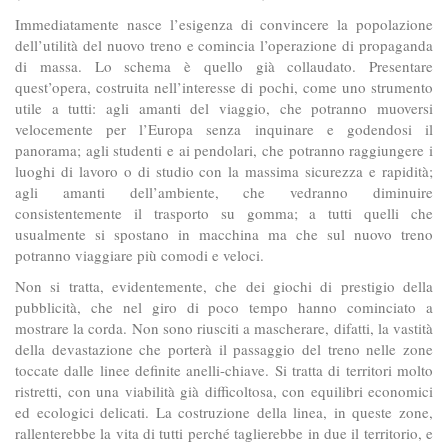
Immediatamente nasce l’esigenza di convincere la popolazione
dell’utilità del nuovo treno e comincia l’operazione di propaganda
di massa. Lo schema è quello già collaudato. Presentare
quest’opera, costruita nell’interesse di pochi, come uno strumento
utile a tutti: agli amanti del viaggio, che potranno muoversi
velocemente per l’Europa senza inquinare e godendosi il
panorama; agli studenti e ai pendolari, che potranno raggiungere i
luoghi di lavoro o di studio con la massima sicurezza e rapidità;
agli amanti dell’ambiente, che vedranno diminuire
consistentemente il trasporto su gomma; a tutti quelli che
usualmente si spostano in macchina ma che sul nuovo treno
potranno viaggiare più comodi e veloci.
Non si tratta, evidentemente, che dei giochi di prestigio della
pubblicità, che nel giro di poco tempo hanno cominciato a
mostrare la corda. Non sono riusciti a mascherare, difatti, la vastità
della devastazione che porterà il passaggio del treno nelle zone
toccate dalle linee definite anelli-chiave. Si tratta di territori molto
ristretti, con una viabilità già difficoltosa, con equilibri economici
ed ecologici delicati. La costruzione della linea, in queste zone,
rallenterebbe la vita di tutti perché taglierebbe in due il territorio, e