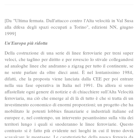
[Da "Ultima fermata. Dall'attacco contro l'Alta velocità in Val Susa
alla difesa degli spazi occupati a Torino", edizioni NN, giugno
1999]
Un'Europa più ridotta
Della costruzione di una serie di linee ferroviarie per treni super
veloci, che taglino per diritto e per rovescio lo stivale collegandosi
ad analoghe linee che andranno a zigzag per tutto il continente, se
ne sente parlare da oltre dieci anni. È nel lontanissimo 1984,
difatti, che la proposta viene lanciata dalla CEE per poi entrare
nella sua fase operativa in Italia nel 1991. Da allora si sono
affastellate ogni genere di notizie e di chiacchiere sull’Alta Velocità
ferroviaria, ma ciò che emerge al di là di tutto è che si tratta di un
investimento economico di enormi proporzioni; un progetto che ha
mobilitato le potenti lobbies finanziarie e industriali italiane ed
europee e, nel contempo, un intervento pesantissimo sulla vita dei
territori lungo i quali si snoderanno le linee ferroviarie. Questo
contrasto si è fatto più evidente nei luoghi in cui il treno dovrà
scavalcare le montagne. Le caratteristiche della nuova ferrovia da