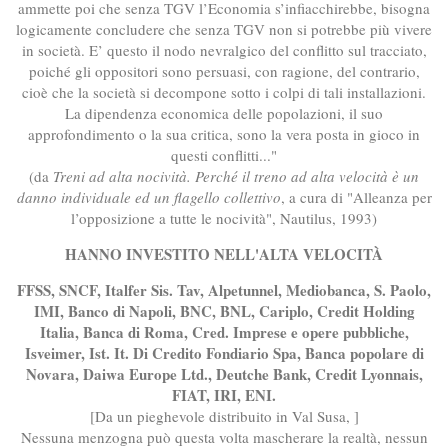
ammette poi che senza TGV l’Economia s’infiacchirebbe, bisogna
logicamente concludere che senza TGV non si potrebbe più vivere
in società. E’ questo il nodo nevralgico del conflitto sul tracciato,
poiché gli oppositori sono persuasi, con ragione, del contrario,
cioè che la società si decompone sotto i colpi di tali installazioni.
La dipendenza economica delle popolazioni, il suo
approfondimento o la sua critica, sono la vera posta in gioco in
questi conflitti..."
(da
Treni ad alta nocività. Perché il treno ad alta velocità è un
danno individuale ed un flagello collettivo
, a cura di "Alleanza per
l’opposizione a tutte le nocività", Nautilus, 1993)
HANNO INVESTITO NELL'ALTA VELOCITÀ
FFSS, SNCF, Italfer Sis. Tav, Alpetunnel, Mediobanca, S. Paolo,
IMI, Banco di Napoli, BNC, BNL, Cariplo, Credit Holding
Italia, Banca di Roma, Cred. Imprese e opere pubbliche,
Isveimer, Ist. It. Di Credito Fondiario Spa, Banca popolare di
Novara, Daiwa Europe Ltd., Deutche Bank, Credit Lyonnais,
FIAT, IRI, ENI.
[Da un pieghevole distribuito in Val Susa, ]
Nessuna menzogna può questa volta mascherare la realtà, nessun