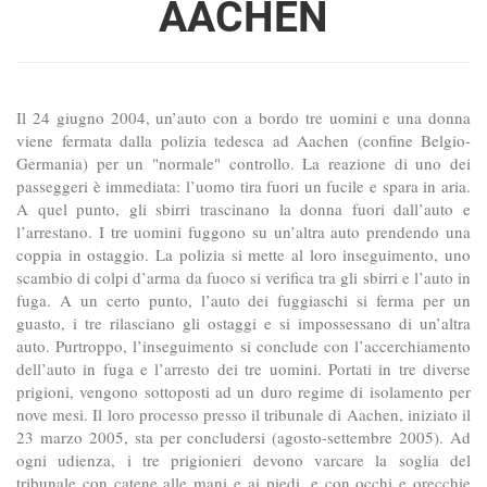
AACHEN
Il 24 giugno 2004, un’auto con a bordo tre uomini e una donna
viene fermata dalla polizia tedesca ad Aachen (confine Belgio-
Germania) per un "normale" controllo. La reazione di uno dei
passeggeri è immediata: l’uomo tira fuori un fucile e spara in aria.
A quel punto, gli sbirri trascinano la donna fuori dall’auto e
l’arrestano. I tre uomini fuggono su un’altra auto prendendo una
coppia in ostaggio. La polizia si mette al loro inseguimento, uno
scambio di colpi d’arma da fuoco si verifica tra gli sbirri e l’auto in
fuga. A un certo punto, l’auto dei fuggiaschi si ferma per un
guasto, i tre rilasciano gli ostaggi e si impossessano di un’altra
auto. Purtroppo, l’inseguimento si conclude con l’accerchiamento
dell’auto in fuga e l’arresto dei tre uomini. Portati in tre diverse
prigioni, vengono sottoposti ad un duro regime di isolamento per
nove mesi. Il loro processo presso il tribunale di Aachen, iniziato il
23 marzo 2005, sta per concludersi (agosto-settembre 2005). Ad
ogni udienza, i tre prigionieri devono varcare la soglia del
tribunale con catene alle mani e ai piedi, e con occhi e orecchie