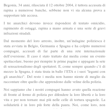
Begonia, 34 anni, rilasciata il 12 ottobre 2004, è tuttora accusata di
rapina a numerose banche, sebbene non vi sia alcuna prova a
supportare tale accusa.
I tre anarchici devono invece rispondere di tentato omicidio,
rapimento di ostaggi, rapina a mano armata e una serie di gravi
infrazioni stradali.
Dal momento del loro arresto, inoltre, un’indagine poliziesca è
stata avviata in Belgio, Germania e Spagna e ha colpito numerosi
compagni, accusati di far parte di una rete internazionale
dell’eversione. Il caso è stato trattato dai media come un evento
spettacolare, buono per riempire le prime pagine e appagare la sete
di sensazionalismo degli spettatori. E, come sempre quando c’è di
mezzo la Spagna, è stata tirata in ballo l’ETA e i suoi "legami con
gli anarchici". Del resto i media non hanno niente di meglio da
raccontare oltre quello che apprendono dalle veline della polizia.
Noi sappiamo che i nostri compagni hanno avuto quella reazione
di fronte al fermo di polizia per difendere la loro libertà e la loro
vita e per non tornare mai più nelle celle di tortura spagnole. La
solidarietà è in loro più forte della paura. Noi, come loro, non