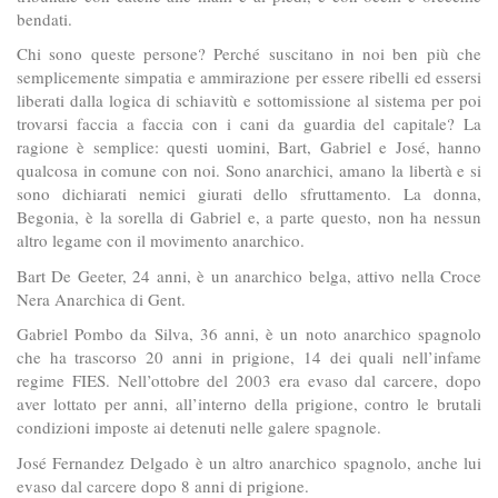
bendati.
Chi sono queste persone? Perché suscitano in noi ben più che
semplicemente simpatia e ammirazione per essere ribelli ed essersi
liberati dalla logica di schiavitù e sottomissione al sistema per poi
trovarsi faccia a faccia con i cani da guardia del capitale? La
ragione è semplice: questi uomini, Bart, Gabriel e José, hanno
qualcosa in comune con noi. Sono anarchici, amano la libertà e si
sono dichiarati nemici giurati dello sfruttamento. La donna,
Begonia, è la sorella di Gabriel e, a parte questo, non ha nessun
altro legame con il movimento anarchico.
Bart De Geeter, 24 anni, è un anarchico belga, attivo nella Croce
Nera Anarchica di Gent.
Gabriel Pombo da Silva, 36 anni, è un noto anarchico spagnolo
che ha trascorso 20 anni in prigione, 14 dei quali nell’infame
regime FIES. Nell’ottobre del 2003 era evaso dal carcere, dopo
aver lottato per anni, all’interno della prigione, contro le brutali
condizioni imposte ai detenuti nelle galere spagnole.
José Fernandez Delgado è un altro anarchico spagnolo, anche lui
evaso dal carcere dopo 8 anni di prigione.