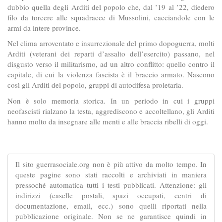
dubbio quella degli Arditi del popolo che, dal ’19 al ’22, diedero
filo da torcere alle squadracce di Mussolini, cacciandole con le
armi da intere province.
Nel clima arroventato e insurrezionale del primo dopoguerra, molti
Arditi (veterani dei reparti d’assalto dell’esercito) passano, nel
disgusto verso il militarismo, ad un altro conflitto: quello contro il
capitale, di cui la violenza fascista è il braccio armato. Nascono
così gli Arditi del popolo, gruppi di autodifesa proletaria.
Non è solo memoria storica. In un periodo in cui i gruppi
neofascisti rialzano la testa, aggrediscono e accoltellano, gli Arditi
hanno molto da insegnare alle menti e alle braccia ribelli di oggi.
Il sito guerrasociale.org non è più attivo da molto tempo. In
queste pagine sono stati raccolti e archiviati in maniera
pressoché automatica tutti i testi pubblicati. Attenzione: gli
indirizzi (caselle postali, spazi occupati, centri di
documentazione, email, ecc.) sono quelli riportati nella
pubblicazione originale. Non se ne garantisce quindi in