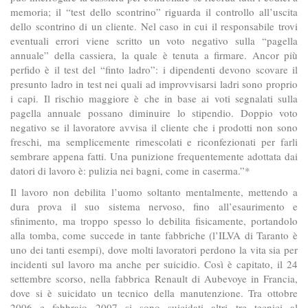
memoria; il “test dello scontrino” riguarda il controllo all’uscita
dello scontrino di un cliente. Nel caso in cui il responsabile trovi
eventuali errori viene scritto un voto negativo sulla “pagella
annuale” della cassiera, la quale è tenuta a firmare. Ancor più
perfido è il test del “finto ladro”: i dipendenti devono scovare il
presunto ladro in test nei quali ad improvvisarsi ladri sono proprio
i capi. Il rischio maggiore è che in base ai voti segnalati sulla
pagella annuale possano diminuire lo stipendio. Doppio voto
negativo se il lavoratore avvisa il cliente che i prodotti non sono
freschi, ma semplicemente rimescolati e riconfezionati per farli
sembrare appena fatti. Una punizione frequentemente adottata dai
datori di lavoro è: pulizia nei bagni, come in caserma.”*
Il lavoro non debilita l’uomo soltanto mentalmente, mettendo a
dura prova il suo sistema nervoso, fino all’esaurimento e
sfinimento, ma troppo spesso lo debilita fisicamente, portandolo
alla tomba, come succede in tante fabbriche (l’ILVA di Taranto è
uno dei tanti esempi), dove molti lavoratori perdono la vita sia per
incidenti sul lavoro ma anche per suicidio. Così è capitato, il 24
settembre scorso, nella fabbrica Renault di Aubevoye in Francia,
dove si è suicidato un tecnico della manutenzione. Tra ottobre
2006 e febbraio 2007 si sono suicidati altri tre tecnici al