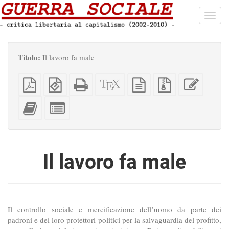
Toggl
navig
Titolo:
Il lavoro fa male
PDF
EPUB
HTML
Sorgenti
sorgente
File
Modific
semplice
(per
completo
XeLaTeX
in
sorgenti
questo
dispositivi
(per
testo
con
testo
Aggiungi
Seleziona
portatili)
la
semplice
allegati
questo
singole
stampa)
testo
parti
all'impaginatore
per
l'impaginatore
Il lavoro fa male
Il controllo sociale e mercificazione dell’uomo da parte dei
padroni e dei loro protettori politici per la salvaguardia del profitto,