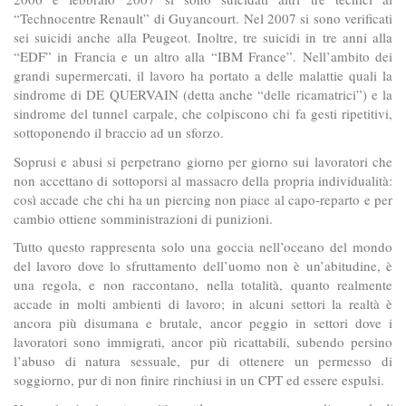
“Technocentre Renault” di Guyancourt. Nel 2007 si sono verificati
sei suicidi anche alla Peugeot. Inoltre, tre suicidi in tre anni alla
“EDF” in Francia e un altro alla “IBM France”. Nell’ambito dei
grandi supermercati, il lavoro ha portato a delle malattie quali la
sindrome di DE QUERVAIN (detta anche “delle ricamatrici”) e la
sindrome del tunnel carpale, che colpiscono chi fa gesti ripetitivi,
sottoponendo il braccio ad un sforzo.
Soprusi e abusi si perpetrano giorno per giorno sui lavoratori che
non accettano di sottoporsi al massacro della propria individualità:
così accade che chi ha un piercing non piace al capo-reparto e per
cambio ottiene somministrazioni di punizioni.
Tutto questo rappresenta solo una goccia nell’oceano del mondo
del lavoro dove lo sfruttamento dell’uomo non è un’abitudine, è
una regola, e non raccontano, nella totalità, quanto realmente
accade in molti ambienti di lavoro; in alcuni settori la realtà è
ancora più disumana e brutale, ancor peggio in settori dove i
lavoratori sono immigrati, ancor più ricattabili, subendo persino
l’abuso di natura sessuale, pur di ottenere un permesso di
soggiorno, pur di non finire rinchiusi in un CPT ed essere espulsi.