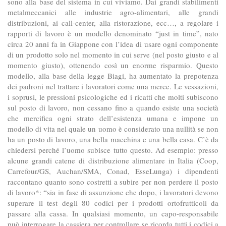
sono alla base del sistema in cui viviamo. Dai grandi stabilimenti
metalmeccanici alle industrie agro-alimentari, alle grandi
distribuzioni, ai call-center, alla ristorazione, ecc…, a regolare i
rapporti di lavoro è un modello denominato “just in time”, nato
circa 20 anni fa in Giappone con l’idea di usare ogni componente
di un prodotto solo nel momento in cui serve (nel posto giusto e al
momento giusto), ottenendo così un enorme risparmio. Questo
modello, alla base della legge Biagi, ha aumentato la prepotenza
dei padroni nel trattare i lavoratori come una merce. Le vessazioni,
i soprusi, le pressioni psicologiche ed i ricatti che molti subiscono
sul posto di lavoro, non cessano fino a quando esiste una società
che mercifica ogni strato dell’esistenza umana e impone un
modello di vita nel quale un uomo è considerato una nullità se non
ha un posto di lavoro, una bella macchina e una bella casa. C’è da
chiedersi perché l’uomo subisce tutto questo. Ad esempio: presso
alcune grandi catene di distribuzione alimentare in Italia (Coop,
Carrefour/GS, Auchan/SMA, Conad, EsseLunga) i dipendenti
raccontano quanto sono costretti a subire per non perdere il posto
di lavoro*: “sia in fase di assunzione che dopo, i lavoratori devono
superare il test degli 80 codici per i prodotti ortofrutticoli da
passare alla cassa. In qualsiasi momento, un capo-responsabile
può interrogare la cassiera per controllare se ricorda tutti i codici a