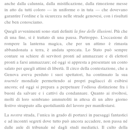
anche dalla calunnia, dalla mistificazione, dalla rimozione messe
in atto da tutti coloro — in uniforme o in tuta — che dovevano
garantire l’ordine e la sicurezza nelle strade genovesi, con i risultati
che ben conosciamo.
Quegli avvenimenti sono stati definiti
la fine delle illusioni
. Più che
di una fine, si è trattato di una pausa. Purtroppo. L’occasione di
rompere la lanterna magica, che per un attimo è rimasta
abbandonata a terra, è andata sprecata. Lo Stato può sempre
contare su schiere di servitori pronti ad ammazzare e di elettori
pronti a farsi ammazzare; ed oggi si appresta a presentare un conto
salato per quegli attimi di libertà. Il circo della contestazione, che a
Genova aveva perduto i suoi spettatori, ha continuato la sua
tournée
mondiale permettendo ai propri pagliacci di esibirsi
ancora; ed oggi si prepara a perpetuare l’odiosa distinzione fra i
buoni da salvare e i cattivi da condannare. Quanto ai rivoltosi,
molti di loro sembrano ammutoliti in attesa di un altro giorno
festivo strappato alla quotidianità del lavoro per manifestarsi.
La
nostra
strada, l’unica in grado di portarci in paesaggi fantastici
e ad incontri segreti dove tutto può ancora accadere, non passa né
dalle aule di tribunale né dagli studi mediatici. Il culto della