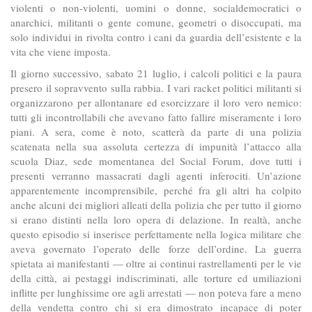
violenti o non-violenti, uomini o donne, socialdemocratici o
anarchici, militanti o gente comune, geometri o disoccupati, ma
solo individui in rivolta contro i cani da guardia dell’esistente e la
vita che viene imposta.
Il giorno successivo, sabato 21 luglio, i calcoli politici e la paura
presero il sopravvento sulla rabbia. I vari racket politici militanti si
organizzarono per allontanare ed esorcizzare il loro vero nemico:
tutti gli incontrollabili che avevano fatto fallire miseramente i loro
piani. A sera, come è noto, scatterà da parte di una polizia
scatenata nella sua assoluta certezza di impunità l’attacco alla
scuola Diaz, sede momentanea del Social Forum, dove tutti i
presenti verranno massacrati dagli agenti inferociti. Un’azione
apparentemente incomprensibile, perché fra gli altri ha colpito
anche alcuni dei migliori alleati della polizia che per tutto il giorno
si erano distinti nella loro opera di delazione. In realtà, anche
questo episodio si inserisce perfettamente nella logica militare che
aveva governato l’operato delle forze dell’ordine. La guerra
spietata ai manifestanti — oltre ai continui rastrellamenti per le vie
della città, ai pestaggi indiscriminati, alle torture ed umiliazioni
inflitte per lunghissime ore agli arrestati — non poteva fare a meno
della vendetta contro chi si era dimostrato incapace di poter