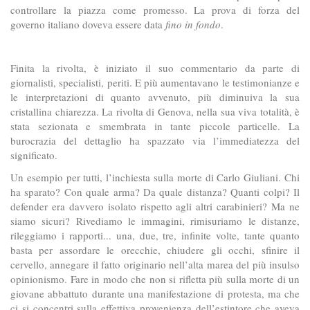
controllare la piazza come promesso. La prova di forza del
governo italiano doveva essere data
fino in fondo
.
Finita la rivolta, è iniziato il suo commentario da parte di
giornalisti, specialisti, periti. E più aumentavano le testimonianze e
le interpretazioni di quanto avvenuto, più diminuiva la sua
cristallina chiarezza. La rivolta di Genova, nella sua viva totalità, è
stata sezionata e smembrata in tante piccole particelle. La
burocrazia del dettaglio ha spazzato via l’immediatezza del
significato.
Un esempio per tutti, l’inchiesta sulla morte di Carlo Giuliani. Chi
ha sparato? Con quale arma? Da quale distanza? Quanti colpi? Il
defender era davvero isolato rispetto agli altri carabinieri? Ma ne
siamo sicuri? Rivediamo le immagini, rimisuriamo le distanze,
rileggiamo i rapporti... una, due, tre, infinite volte, tante quanto
basta per assordare le orecchie, chiudere gli occhi, sfinire il
cervello, annegare il fatto originario nell’alta marea del più insulso
opinionismo. Fare in modo che non si rifletta più sulla morte di un
giovane abbattuto durante una manifestazione di protesta, ma che
ci si concentri sulla effettiva provenienza dell’estintore che aveva