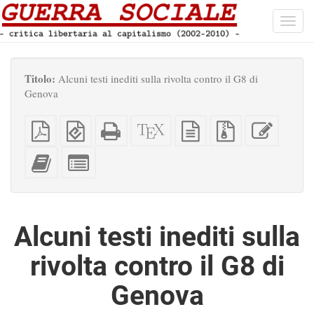
Toggl
navig
Titolo:
Alcuni testi inediti sulla rivolta contro il G8 di
Genova
PDF
EPUB
HTML
Sorgenti
sorgente
File
Modific
semplice
(per
completo
XeLaTeX
in
sorgenti
questo
dispositivi
(per
testo
con
testo
Aggiungi
Seleziona
portatili)
la
semplice
allegati
questo
singole
stampa)
testo
parti
all'impaginatore
per
l'impaginatore
Alcuni testi inediti sulla
rivolta contro il G8 di
Genova