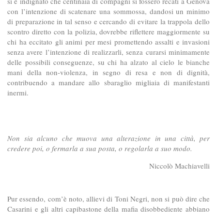
si è indignato che centinaia di compagni si fossero recati a Genova
con l’intenzione di scatenare una sommossa, dandosi un minimo
di preparazione in tal senso e cercando di evitare la trappola dello
scontro diretto con la polizia, dovrebbe riflettere maggiormente su
chi ha eccitato gli animi per mesi promettendo assalti e invasioni
senza avere l’intenzione di realizzarli, senza curarsi minimamente
delle possibili conseguenze, su chi ha alzato al cielo le bianche
mani della non-violenza, in segno di resa e non di dignità,
contribuendo a mandare allo sbaraglio migliaia di manifestanti
inermi.
Non sia alcuno che muova una alterazione in una città, per
credere poi, o fermarla a sua posta, o regolarla a suo modo.
Niccolò Machiavelli
Pur essendo, com’è noto, allievi di Toni Negri, non si può dire che
Casarini e gli altri capibastone della mafia disobbediente abbiano