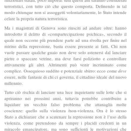
funzionari statali, poco importa: tutti questi atti saranno considerati
terroristici, con tutto ciò che questo comporta. Definendo in tal
modo chiunque non si assoggetti volontariamente, lo Stato intende
celare la propria natura terroristica.
Ma i magistrati di Genova sono riusciti ad andare oltre: hanno
introdotto il delitto di «compartecipazione psichica», secondo il
quale non occorre più prendere parte ad una rivolta per finire nel
mirino della repressione, basta essere presente ai fatti. Chi non
vuole passare qualche guaio non deve solo astenersi dal lanciare
pietre o spaccare vetrine, ma deve farsi poliziotto e controllare
attivamente gli altri. Altrimenti può venir incriminato come
complice. Ossequioso suddito e potenziale sbirro: ecco come
deve
essere, nelle fantasie di chi ci governa, il cittadino ideale del nuovo
millennio.
Tutto ciò rischia di lanciare una luce inquietante sulle lotte che si
apriranno nei prossimi anni, tuttavia potrebbe contribuire a
liquidare un vecchio falso problema che attanaglia molte
coscienze: quello sulla violenza /non-violenza. Ora è lo stesso
Stato a dichiarare che a scatenare la repressione non è l’uso della
violenza, come pretendono da sempre i placidi credenti in un
miracolo emancipatore, ma sono sufficienti le motivazioni che