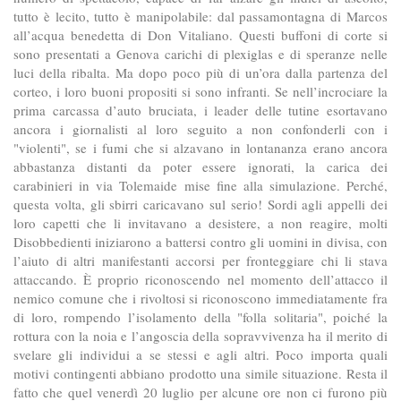
tutto è lecito, tutto è manipolabile: dal passamontagna di Marcos
all’acqua benedetta di Don Vitaliano. Questi buffoni di corte si
sono presentati a Genova carichi di plexiglas e di speranze nelle
luci della ribalta. Ma dopo poco più di un’ora dalla partenza del
corteo, i loro buoni propositi si sono infranti. Se nell’incrociare la
prima carcassa d’auto bruciata, i leader delle tutine esortavano
ancora i giornalisti al loro seguito a non confonderli con i
"violenti", se i fumi che si alzavano in lontananza erano ancora
abbastanza distanti da poter essere ignorati, la carica dei
carabinieri in via Tolemaide mise fine alla simulazione. Perché,
questa volta, gli sbirri caricavano sul serio! Sordi agli appelli dei
loro capetti che li invitavano a desistere, a non reagire, molti
Disobbedienti iniziarono a battersi contro gli uomini in divisa, con
l’aiuto di altri manifestanti accorsi per fronteggiare chi li stava
attaccando. È proprio riconoscendo nel momento dell’attacco il
nemico comune che i rivoltosi si riconoscono immediatamente fra
di loro, rompendo l’isolamento della "folla solitaria", poiché la
rottura con la noia e l’angoscia della sopravvivenza ha il merito di
svelare gli individui a se stessi e agli altri. Poco importa quali
motivi contingenti abbiano prodotto una simile situazione. Resta il
fatto che quel venerdì 20 luglio per alcune ore non ci furono più