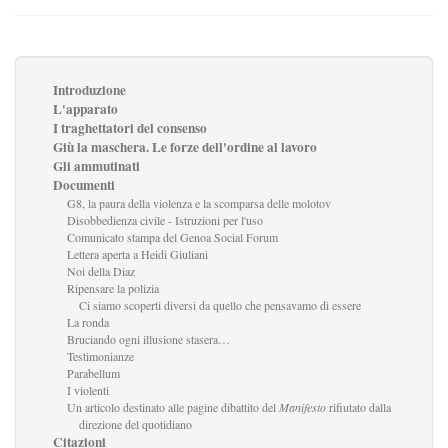
Introduzione
L'apparato
I traghettatori del consenso
Giù la maschera. Le forze dell'ordine al lavoro
Gli ammutinati
Documenti
G8, la paura della violenza e la scomparsa delle molotov
Disobbedienza civile - Istruzioni per l'uso
Comunicato stampa del Genoa Social Forum
Lettera aperta a Heidi Giuliani
Noi della Diaz
Ripensare la polizia
Ci siamo scoperti diversi da quello che pensavamo di essere
La ronda
Bruciando ogni illusione stasera…
Testimonianze
Parabellum
I violenti
Un articolo destinato alle pagine dibattito del
Manifesto
rifiutato dalla
direzione del quotidiano
Citazioni