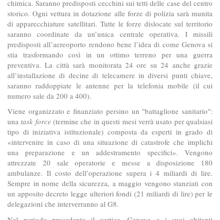
chimica. Saranno predisposti cecchini sui tetti delle case del centro
storico. Ogni vettura in dotazione alle forze di polizia sarà munita
di apparecchiature satellitari. Tutte le forze dislocate sul territorio
saranno coordinate da un’unica centrale operativa. I missili
predisposti all’aereoporto rendono bene l’idea di come Genova si
stia trasformando così in un ottimo terreno per una guerra
preventiva. La città sarà monitorata 24 ore su 24 anche grazie
all’installazione di decine di telecamere in diversi punti chiave,
saranno raddoppiate le antenne per la telefonia mobile (il cui
numero sale da 200 a 400).
Viene organizzato e finanziato persino un "battaglione sanitario":
una
task force
(termine che in questi mesi verrà usato per qualsiasi
tipo di iniziativa istituzionale) composta da esperti in grado di
«intervenire in caso di una situazione di catastrofe che implichi
una preparazione e un addestramento specifici». Vengono
attrezzate 20 sale operatorie e messe a disposizione 180
ambulanze. Il costo dell’operazione supera i 4 miliardi di lire.
Sempre in nome della sicurezza, a maggio vengono stanziati con
un apposito decreto legge ulteriori fondi (21 miliardi di lire) per le
delegazioni che interverranno al G8.
Nel periodo precedente il vertice, Genova e i suoi abitanti