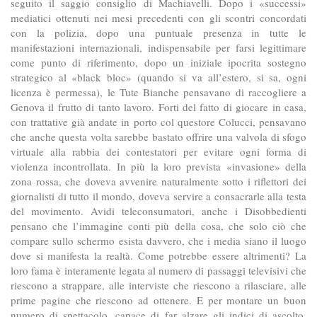
seguito il saggio consiglio di Machiavelli. Dopo i «successi»
mediatici ottenuti nei mesi precedenti con gli scontri concordati
con la polizia, dopo una puntuale presenza in tutte le
manifestazioni internazionali, indispensabile per farsi legittimare
come punto di riferimento, dopo un iniziale ipocrita sostegno
strategico al «black bloc» (quando si va all’estero, si sa, ogni
licenza è permessa), le Tute Bianche pensavano di raccogliere a
Genova il frutto di tanto lavoro. Forti del fatto di giocare in casa,
con trattative già andate in porto col questore Colucci, pensavano
che anche questa volta sarebbe bastato offrire una valvola di sfogo
virtuale alla rabbia dei contestatori per evitare ogni forma di
violenza incontrollata. In più la loro prevista «invasione» della
zona rossa, che doveva avvenire naturalmente sotto i riflettori dei
giornalisti di tutto il mondo, doveva servire a consacrarle alla testa
del movimento. Avidi teleconsumatori, anche i Disobbedienti
pensano che l’immagine conti più della cosa, che solo ciò che
compare sullo schermo esista davvero, che i media siano il luogo
dove si manifesta la realtà. Come potrebbe essere altrimenti? La
loro fama è interamente legata al numero di passaggi televisivi che
riescono a strappare, alle interviste che riescono a rilasciare, alle
prime pagine che riescono ad ottenere. E per montare un buon
numero di spettacolo, capace di far alzare gli indici di ascolto,