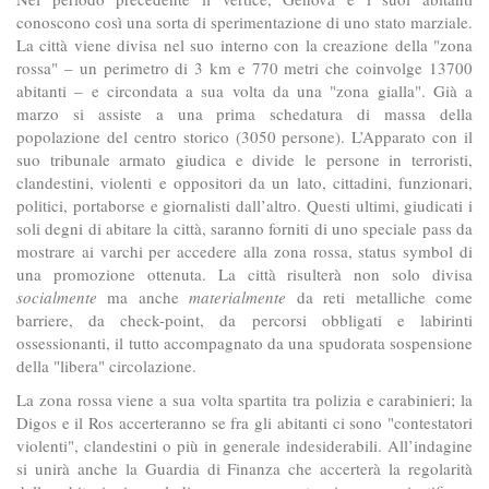
conoscono così una sorta di sperimentazione di uno stato marziale.
La città viene divisa nel suo interno con la creazione della "zona
rossa" – un perimetro di 3 km e 770 metri che coinvolge 13700
abitanti – e circondata a sua volta da una "zona gialla". Già a
marzo si assiste a una prima schedatura di massa della
popolazione del centro storico (3050 persone). L’Apparato con il
suo tribunale armato giudica e divide le persone in terroristi,
clandestini, violenti e oppositori da un lato, cittadini, funzionari,
politici, portaborse e giornalisti dall’altro. Questi ultimi, giudicati i
soli degni di abitare la città, saranno forniti di uno speciale pass da
mostrare ai varchi per accedere alla zona rossa, status symbol di
una promozione ottenuta. La città risulterà non solo divisa
socialmente
ma anche
materialmente
da reti metalliche come
barriere, da check-point, da percorsi obbligati e labirinti
ossessionanti, il tutto accompagnato da una spudorata sospensione
della "libera" circolazione.
La zona rossa viene a sua volta spartita tra polizia e carabinieri; la
Digos e il Ros accerteranno se fra gli abitanti ci sono "contestatori
violenti", clandestini o più in generale indesiderabili. All’indagine
si unirà anche la Guardia di Finanza che accerterà la regolarità