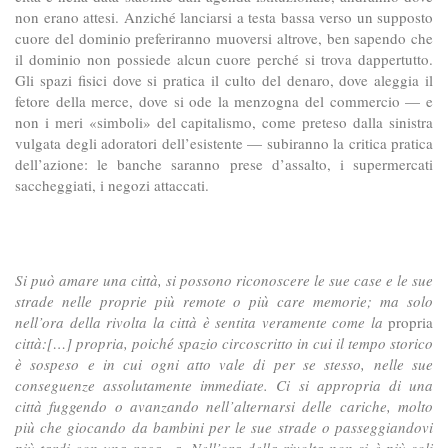
non erano attesi. Anziché lanciarsi a testa bassa verso un supposto
cuore del dominio preferiranno muoversi altrove, ben sapendo che
il dominio non possiede alcun cuore perché si trova dappertutto.
Gli spazi fisici dove si pratica il culto del denaro, dove aleggia il
fetore della merce, dove si ode la menzogna del commercio — e
non i meri «simboli» del capitalismo, come preteso dalla sinistra
vulgata degli adoratori dell’esistente — subiranno la critica pratica
dell’azione: le banche saranno prese d’assalto, i supermercati
saccheggiati, i negozi attaccati.
Si può amare una città, si possono riconoscere le sue case e le sue
strade nelle proprie più remote o più care memorie; ma solo
nell’ora della rivolta la città è sentita veramente come la
propria
città:[…] propria, poiché spazio circoscritto in cui il tempo storico
è sospeso e in cui ogni atto vale di per se stesso, nelle sue
conseguenze assolutamente immediate. Ci si appropria di una
città fuggendo o avanzando nell’alternarsi delle cariche, molto
più che giocando da bambini per le sue strade o passeggiandovi
più tardi con una ragazza. Nell’ora della rivolta non si è più soli