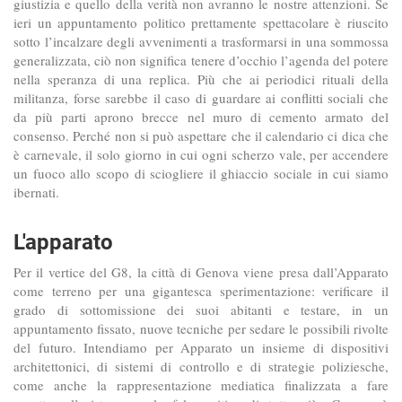
giustizia e quello della verità non avranno le nostre attenzioni. Se
ieri un appuntamento politico prettamente spettacolare è riuscito
sotto l’incalzare degli avvenimenti a trasformarsi in una sommossa
generalizzata, ciò non significa tenere d’occhio l’agenda del potere
nella speranza di una replica. Più che ai periodici rituali della
militanza, forse sarebbe il caso di guardare ai conflitti sociali che
da più parti aprono brecce nel muro di cemento armato del
consenso. Perché non si può aspettare che il calendario ci dica che
è carnevale, il solo giorno in cui ogni scherzo vale, per accendere
un fuoco allo scopo di sciogliere il ghiaccio sociale in cui siamo
ibernati.
L'apparato
Per il vertice del G8, la città di Genova viene presa dall’Apparato
come terreno per una gigantesca sperimentazione: verificare il
grado di sottomissione dei suoi abitanti e testare, in un
appuntamento fissato, nuove tecniche per sedare le possibili rivolte
del futuro. Intendiamo per Apparato un insieme di dispositivi
architettonici, di sistemi di controllo e di strategie poliziesche,
come anche la rappresentazione mediatica finalizzata a fare