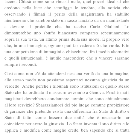
tacere. Chissà come sono rimasti male, quei poveri idealisti che
credono nella luce che sconfigge le tenebre, alla notizia che
osservando i filmati il perito della magistratura ha stabilito
nientemeno che sarebbe stato un sasso lanciato da un manifestante
a deviare il proiettile che ha ucciso Carlo Giuliani. Lo
dimostrerebbe uno sbuffo biancastro comparso repentinamente
sopra la sua testa, un attimo prima della sua morte. È proprio vero
che, in una immagine, ognuno può far vedere ciò che vuole. E in
una competizione di immagini e chiacchiere, fra i media alternativi
e quelli istituzionali, è inutile nascondere che a vincere saranno
sempre i secondi.
Così come non c’è da attendersi nessuna verità da una immagine,
allo stesso modo non possiamo aspettarci nessuna giustizia da un
verdetto. Anche perché i tribunali sono istituzioni di quello stesso
Stato che ha ordinato il massacro avvenuto a Genova. Perché mai i
magistrati dovrebbero condannare uomini che sono abitualmente
al loro servizio? Sbarazziamoci del pio luogo comune propiziatore
di garanzie che pretende esista una differenza fra Stato di diritto e
Stato di fatto, come fossero due entità che è necessario far
coincidere per avere la giustizia. Lo Stato inventa il suo diritto e lo
applica e modifica come meglio crede, ben sapendo che si tratta