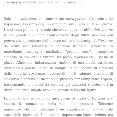
con un parlamentare, contratta con un questore?
Solo l’11 settembre, con tutte le sue conseguenze, è riuscito a far
trapassare il ricordo degli avvenimenti del luglio 2001 a Genova.
Un sistema politico e sociale che aveva appena subìto
dall’interno
la più grande e violenta contestazione degli ultimi decenni non
poteva che approfittare dell’attacco militare lanciatogli
dall’esterno
da alcuni suoi rancorosi collaboratori licenziati. Attraverso la
martellante campagna mediatica "ground zero", orgoglioso
simbolo di una civiltà vittima, ha preso rapidamente il posto di
piazza Alimonda, imbarazzante simbolo di una civiltà carnefice,
riuscendo a portare un po’ di tranquillità nell’oceano in tempesta
delle ipocrite coscienze occidentali — il salutare attentato di
Nassiriya è servito purtroppo da pretesto per completare l’opera,
trasformando in martiri da onorare gli assassini e torturatori in
divisa che tanto sangue avevano versato nella città ligure.
Eppure, quanto accaduto in quei giorni di luglio di tre anni fa è
ancora lì, minaccioso nella sua incompiutezza. Talmente
minaccioso che nel frattempo il suo significato non è stato solo
eroso dalla ragione di Stato che ha imposto una guerra infinita, ma