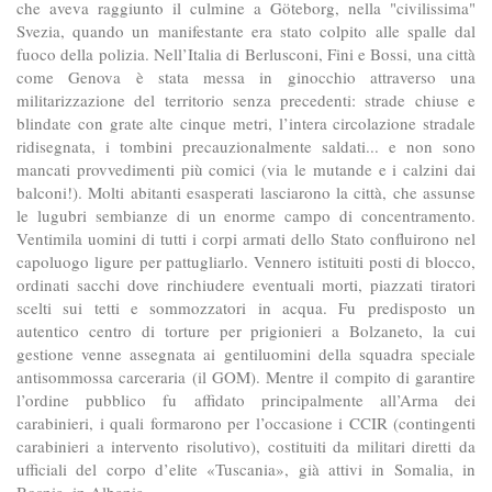
che aveva raggiunto il culmine a Göteborg, nella "civilissima"
Svezia, quando un manifestante era stato colpito alle spalle dal
fuoco della polizia. Nell’Italia di Berlusconi, Fini e Bossi, una città
come Genova è stata messa in ginocchio attraverso una
militarizzazione del territorio senza precedenti: strade chiuse e
blindate con grate alte cinque metri, l’intera circolazione stradale
ridisegnata, i tombini precauzionalmente saldati... e non sono
mancati provvedimenti più comici (via le mutande e i calzini dai
balconi!). Molti abitanti esasperati lasciarono la città, che assunse
le lugubri sembianze di un enorme campo di concentramento.
Ventimila uomini di tutti i corpi armati dello Stato confluirono nel
capoluogo ligure per pattugliarlo. Vennero istituiti posti di blocco,
ordinati sacchi dove rinchiudere eventuali morti, piazzati tiratori
scelti sui tetti e sommozzatori in acqua. Fu predisposto un
autentico centro di torture per prigionieri a Bolzaneto, la cui
gestione venne assegnata ai gentiluomini della squadra speciale
antisommossa carceraria (il GOM). Mentre il compito di garantire
l’ordine pubblico fu affidato principalmente all’Arma dei
carabinieri, i quali formarono per l’occasione i CCIR (contingenti
carabinieri a intervento risolutivo), costituiti da militari diretti da
ufficiali del corpo d’elite «Tuscania», già attivi in Somalia, in
Bosnia, in Albania.