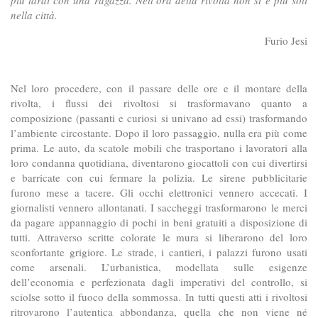
nella città.
Furio Jesi
Nel loro procedere, con il passare delle ore e il montare della
rivolta, i flussi dei rivoltosi si trasformavano quanto a
composizione (passanti e curiosi si univano ad essi) trasformando
l’ambiente circostante. Dopo il loro passaggio, nulla era più come
prima. Le auto, da scatole mobili che trasportano i lavoratori alla
loro condanna quotidiana, diventarono giocattoli con cui divertirsi
e barricate con cui fermare la polizia. Le sirene pubblicitarie
furono mese a tacere. Gli occhi elettronici vennero accecati. I
giornalisti vennero allontanati. I saccheggi trasformarono le merci
da pagare appannaggio di pochi in beni gratuiti a disposizione di
tutti. Attraverso scritte colorate le mura si liberarono del loro
sconfortante grigiore. Le strade, i cantieri, i palazzi furono usati
come arsenali. L’urbanistica, modellata sulle esigenze
dell’economia e perfezionata dagli imperativi del controllo, si
sciolse sotto il fuoco della sommossa. In tutti questi atti i rivoltosi
ritrovarono l’autentica abbondanza, quella che non viene né