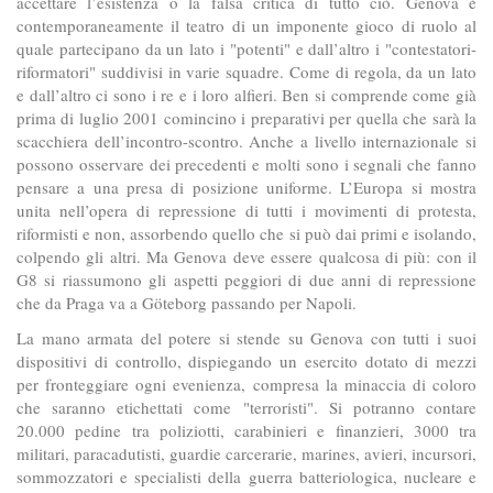
accettare l’esistenza o la falsa critica di tutto ciò. Genova è
contemporaneamente il teatro di un imponente gioco di ruolo al
quale partecipano da un lato i "potenti" e dall’altro i "contestatori-
riformatori" suddivisi in varie squadre. Come di regola, da un lato
e dall’altro ci sono i re e i loro alfieri. Ben si comprende come già
prima di luglio 2001 comincino i preparativi per quella che sarà la
scacchiera dell’incontro-scontro. Anche a livello internazionale si
possono osservare dei precedenti e molti sono i segnali che fanno
pensare a una presa di posizione uniforme. L’Europa si mostra
unita nell’opera di repressione di tutti i movimenti di protesta,
riformisti e non, assorbendo quello che si può dai primi e isolando,
colpendo gli altri. Ma Genova deve essere qualcosa di più: con il
G8 si riassumono gli aspetti peggiori di due anni di repressione
che da Praga va a Göteborg passando per Napoli.
La mano armata del potere si stende su Genova con tutti i suoi
dispositivi di controllo, dispiegando un esercito dotato di mezzi
per fronteggiare ogni evenienza, compresa la minaccia di coloro
che saranno etichettati come "terroristi". Si potranno contare
20.000 pedine tra poliziotti, carabinieri e finanzieri, 3000 tra
militari, paracadutisti, guardie carcerarie, marines, avieri, incursori,
sommozzatori e specialisti della guerra batteriologica, nucleare e