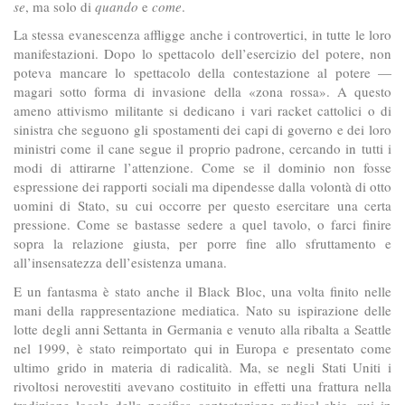
se
, ma solo di
quando
e
come
.
La stessa evanescenza affligge anche i controvertici, in tutte le loro
manifestazioni. Dopo lo spettacolo dell’esercizio del potere, non
poteva mancare lo spettacolo della contestazione al potere —
magari sotto forma di invasione della «zona rossa». A questo
ameno attivismo militante si dedicano i vari racket cattolici o di
sinistra che seguono gli spostamenti dei capi di governo e dei loro
ministri come il cane segue il proprio padrone, cercando in tutti i
modi di attirarne l’attenzione. Come se il dominio non fosse
espressione dei rapporti sociali ma dipendesse dalla volontà di otto
uomini di Stato, su cui occorre per questo esercitare una certa
pressione. Come se bastasse sedere a quel tavolo, o farci finire
sopra la relazione giusta, per porre fine allo sfruttamento e
all’insensatezza dell’esistenza umana.
E un fantasma è stato anche il Black Bloc, una volta finito nelle
mani della rappresentazione mediatica. Nato su ispirazione delle
lotte degli anni Settanta in Germania e venuto alla ribalta a Seattle
nel 1999, è stato reimportato qui in Europa e presentato come
ultimo grido in materia di radicalità. Ma, se negli Stati Uniti i
rivoltosi nerovestiti avevano costituito in effetti una frattura nella
tradizione locale della pacifica contestazione radical-chic, qui in