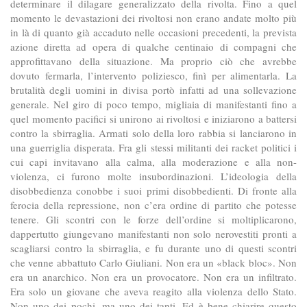
determinare il dilagare generalizzato della rivolta. Fino a quel
momento le devastazioni dei rivoltosi non erano andate molto più
in là di quanto già accaduto nelle occasioni precedenti, la prevista
azione diretta ad opera di qualche centinaio di compagni che
approfittavano della situazione. Ma proprio ciò che avrebbe
dovuto fermarla, l’intervento poliziesco, finì per alimentarla. La
brutalità degli uomini in divisa portò infatti ad una sollevazione
generale. Nel giro di poco tempo, migliaia di manifestanti fino a
quel momento pacifici si unirono ai rivoltosi e iniziarono a battersi
contro la sbirraglia. Armati solo della loro rabbia si lanciarono in
una guerriglia disperata. Fra gli stessi militanti dei racket politici i
cui capi invitavano alla calma, alla moderazione e alla non-
violenza, ci furono molte insubordinazioni. L’ideologia della
disobbedienza conobbe i suoi primi disobbedienti. Di fronte alla
ferocia della repressione, non c’era ordine di partito che potesse
tenere. Gli scontri con le forze dell’ordine si moltiplicarono,
dappertutto giungevano manifestanti non solo nerovestiti pronti a
scagliarsi contro la sbirraglia, e fu durante uno di questi scontri
che venne abbattuto Carlo Giuliani. Non era un «black bloc». Non
era un anarchico. Non era un provocatore. Non era un infiltrato.
Era solo un giovane che aveva reagito alla violenza dello Stato.
Non uno dei pochi, ma uno dei tanti. Ed è bene chiarire questo