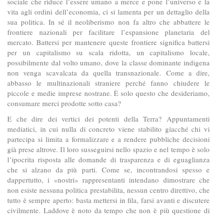
sociale che riduce l’essere umano a merce e pone l’universo e la
vita agli ordini dell’economia, ci si lamenta per un dettaglio della
sua politica. In sé il neoliberismo non fa altro che abbattere le
frontiere nazionali per facilitare l’espansione planetaria del
mercato. Battersi per mantenere queste frontiere significa battersi
per un capitalismo su scala ridotta, un capitalismo locale,
possibilmente dal volto umano, dove la classe dominante indigena
non venga scavalcata da quella transnazionale. Come a dire,
abbasso le multinazionali straniere perché fanno chiudere le
piccole e medie imprese nostrane. È solo questo che desideriamo,
consumare merci prodotte sotto casa?
E che dire dei vertici dei potenti della Terra? Appuntamenti
mediatici, in cui nulla di concreto viene stabilito giacché chi vi
partecipa si limita a formalizzare e a rendere pubbliche decisioni
già prese altrove. Il loro susseguirsi nello spazio e nel tempo è solo
l’ipocrita risposta alle domande di trasparenza e di eguaglianza
che si alzano da più parti. Come se, incontrandosi spesso e
dappertutto, i «nostri» rappresentanti intendano dimostrare che
non esiste nessuna politica prestabilita, nessun centro direttivo, che
tutto è sempre aperto: basta mettersi in fila, farsi avanti e discutere
civilmente. Laddove è noto da tempo che non è più questione di