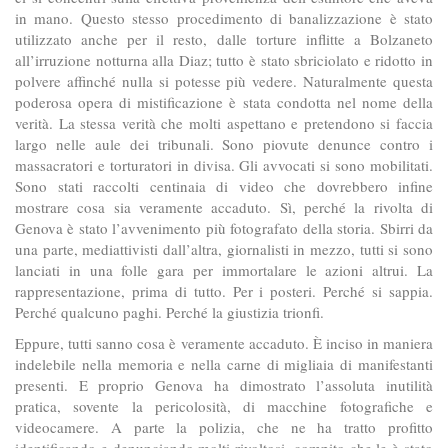
in mano. Questo stesso procedimento di banalizzazione è stato
utilizzato anche per il resto, dalle torture inflitte a Bolzaneto
all’irruzione notturna alla Diaz; tutto è stato sbriciolato e ridotto in
polvere affinché nulla si potesse più vedere. Naturalmente questa
poderosa opera di mistificazione è stata condotta nel nome della
verità. La stessa verità che molti aspettano e pretendono si faccia
largo nelle aule dei tribunali. Sono piovute denunce contro i
massacratori e torturatori in divisa. Gli avvocati si sono mobilitati.
Sono stati raccolti centinaia di video che dovrebbero infine
mostrare cosa sia veramente accaduto. Sì, perché la rivolta di
Genova è stato l’avvenimento più fotografato della storia. Sbirri da
una parte, mediattivisti dall’altra, giornalisti in mezzo, tutti si sono
lanciati in una folle gara per immortalare le azioni altrui. La
rappresentazione, prima di tutto. Per i posteri. Perché si sappia.
Perché qualcuno paghi. Perché la giustizia trionfi.
Eppure, tutti sanno cosa è veramente accaduto. È inciso in maniera
indelebile nella memoria e nella carne di migliaia di manifestanti
presenti. E proprio Genova ha dimostrato l’assoluta inutilità
pratica, sovente la pericolosità, di macchine fotografiche e
videocamere. A parte la polizia, che ne ha tratto profitto