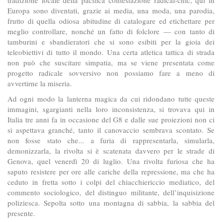
Europa sono diventati, grazie ai media, una moda, una parodia,
frutto di quella odiosa abitudine di catalogare ed etichettare per
meglio controllare, nonché un fatto di folclore — con tanto di
tamburini e sbandieratori che si sono esibiti per la gioia dei
teleobiettivi di tutto il mondo. Una certa atletica tattica di strada
non può che suscitare simpatia, ma se viene presentata come
progetto radicale sovversivo non possiamo fare a meno di
avvertirne la miseria.
Ad ogni modo la lanterna magica da cui ridondano tutte queste
immagini, sgargianti nella loro inconsistenza, si trovava qui in
Italia tre anni fa in occasione del G8 e dalle sue proiezioni non ci
si aspettava granché, tanto il canovaccio sembrava scontato. Se
non fosse stato che... a furia di rappresentarla, simularla,
demonizzarla, la rivolta si è scatenata davvero per le strade di
Genova, quel venerdì 20 di luglio. Una rivolta furiosa che ha
saputo resistere per ore alle cariche della repressione, ma che ha
ceduto in fretta sotto i colpi del chiacchiericcio mediatico, del
commento sociologico, del distinguo militante, dell’inquisizione
poliziesca. Sepolta sotto una montagna di sabbia, la sabbia del
presente.