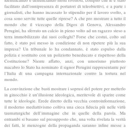
identificando e denunciando molti rivoltosi, compito che le è stato
facilitato dall’onnipresenza di portatori di teleobiettivi, e a parte i
giornalisti, che hanno incassato lo stipendio per il lavoro svolto, a
cosa sono servite tutte quelle riprese? A che pro mostrare a tutto il
mondo che il vicecapo della Digos di Genova, Alessandro
Perugini, ha sferrato un calcio in pieno volto ad un ragazzo steso a
terra immobilizzato dai suoi colleghi? Forse che costui, colto sul
fatto, è stato poi messo in condizione di non ripetere più la sua
impresa? Un tribunale lo ha condannato, è stato espulso dalla
polizia e sostituito con un poliziotto beneducato e rispettoso della
Costituzione? Niente affatto, anzi, con umorismo piuttosto
macabro lo Stato ha nominato il signor Perugini rappresentante per
l’Italia di una campagna internazionale contro la tortura nel
mondo.
La convinzione che basti mostrare i soprusi del potere per metterlo
in ginocchio è un’illusione ideologica, meritevole di sparire come
tutte le ideologie. Erede diretto della vecchia controinformazione,
il moderno mediattivismo coltiva una cieca fiducia più nelle virtù
taumaturgiche dell’immagine che in quelle della parola. Ma
entrambi si basano sul presupposto che, una volta rivelata la verità
dei fatti, le menzogne della propaganda saranno infine messe a