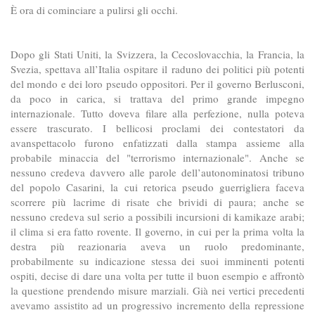
È ora di cominciare a pulirsi gli occhi.
Dopo gli Stati Uniti, la Svizzera, la Cecoslovacchia, la Francia, la
Svezia, spettava all’Italia ospitare il raduno dei politici più potenti
del mondo e dei loro pseudo oppositori. Per il governo Berlusconi,
da poco in carica, si trattava del primo grande impegno
internazionale. Tutto doveva filare alla perfezione, nulla poteva
essere trascurato. I bellicosi proclami dei contestatori da
avanspettacolo furono enfatizzati dalla stampa assieme alla
probabile minaccia del "terrorismo internazionale". Anche se
nessuno credeva davvero alle parole dell’autonominatosi tribuno
del popolo Casarini, la cui retorica pseudo guerrigliera faceva
scorrere più lacrime di risate che brividi di paura; anche se
nessuno credeva sul serio a possibili incursioni di kamikaze arabi;
il clima si era fatto rovente. Il governo, in cui per la prima volta la
destra più reazionaria aveva un ruolo predominante,
probabilmente su indicazione stessa dei suoi imminenti potenti
ospiti, decise di dare una volta per tutte il buon esempio e affrontò
la questione prendendo misure marziali. Già nei vertici precedenti
avevamo assistito ad un progressivo incremento della repressione