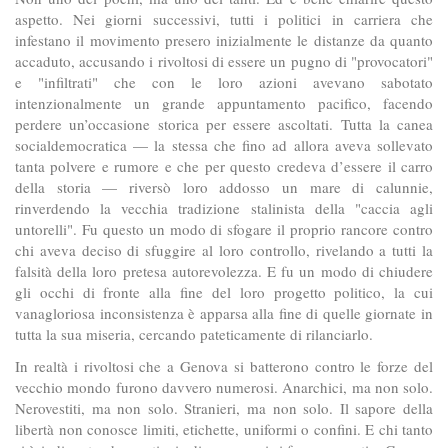
aspetto. Nei giorni successivi, tutti i politici in carriera che
infestano il movimento presero inizialmente le distanze da quanto
accaduto, accusando i rivoltosi di essere un pugno di "provocatori"
e "infiltrati" che con le loro azioni avevano sabotato
intenzionalmente un grande appuntamento pacifico, facendo
perdere un’occasione storica per essere ascoltati. Tutta la canea
socialdemocratica — la stessa che fino ad allora aveva sollevato
tanta polvere e rumore e che per questo credeva d’essere il carro
della storia — riversò loro addosso un mare di calunnie,
rinverdendo la vecchia tradizione stalinista della "caccia agli
untorelli". Fu questo un modo di sfogare il proprio rancore contro
chi aveva deciso di sfuggire al loro controllo, rivelando a tutti la
falsità della loro pretesa autorevolezza. E fu un modo di chiudere
gli occhi di fronte alla fine del loro progetto politico, la cui
vanagloriosa inconsistenza è apparsa alla fine di quelle giornate in
tutta la sua miseria, cercando pateticamente di rilanciarlo.
In realtà i rivoltosi che a Genova si batterono contro le forze del
vecchio mondo furono davvero numerosi. Anarchici, ma non solo.
Nerovestiti, ma non solo. Stranieri, ma non solo. Il sapore della
libertà non conosce limiti, etichette, uniformi o confini. E chi tanto