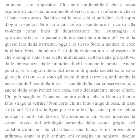
animano i suoi oppositori. Ciò che è intollerabile è che si possa
aspirare ad una vita radicalmente diversa, che lo si affermi e che ci
si batta per questo. Stando così le cose, chi si può dire al di sopra
d’ogni sospetto? Non ha alcun senso sbandierare il ricorso alla
violenza come linea di demarcazione fra «compagni» e
«provocatori»; se in passato ciò era stato fatto notare più volte da
questo lato della barricata, oggi è lo stesso Stato a mettere le cose
in chiaro. Ecco che allora l’uso della violenza torna ad essere ciò
che è sempre stato: una scelta individuale, dettata dalle prospettive,
dalle circostanze, dalle attitudini di chi la mette in pratica. Anche
perché, se le ragioni della distruzione di questa società sono sotto
gli occhi di tutti — e sotto gli occhi di tutti si trova quindi anche la
necessità dell’uso della forza — quelle della sua conservazione, o
anche della convivenza con essa, sono decisamente meno chiare.
Chi può scagliare l’anatema contro coloro che a Genova hanno
fatto strage di vetrine? Non certo chi ha fatto strage di ossa, di teste
e di denti. Né chi si indigna per le aiuole calpestate e poi considera
normali i morti sul lavoro. Ma nemmeno chi vuole invadere la
«zona rossa» del privilegio partendo dalla «zona grigia» del
collaborazionismo. Se chi attacca una banca è un provocatore
infiltrato, come si può definire chi consiglia un ministro, discute