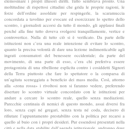
elemosinare i propri illusori diritti. Tutto sembrava pronto. Una
moltitudine di rispettosi cittadini che grida le proprie ragioni, le
forze dell’ordine assoldate per respingerle, la scaramuccia
concordata a tavolino per evocare ed esorcizzare lo spettro dello
scontro, i giornalisti accorsi da tutto il mondo, gli applausi finali
perché alla fine tutto doveva svolgersi tranquillamente, vertice e
controvertice. Nulla di tutto ciò si è verificato. Da parte delle
istituzioni non c’era una reale intenzione di evitare lo scontro,
quanto la precisa volontà di dare una lezione indimenticabile agli
ingrati consumatori del benessere occidentale; da parte del
movimento, di una parte di esso, c’era chi preferiva essere
protagonista di una ribellione esplicita contro i cosiddetti Signori
della Terra piuttosto che fare lo spettatore o la comparsa di
un’agitata sceneggiata a beneficio dei mass media. Così, attorno
alla «zona rossa» i rivoltosi non si faranno vedere, preferendo
disertare lo scontro virtuale concordato con le istituzioni per
andare a cercare lo scontro reale, quello senza mediazioni.
Parecchie centinaia di nemici di questo mondo, assai diversi fra
loro, senza capi né gregari, senza testa né coda, decisero di
rifiutare l’appuntamento prestabilito con la politica per recarsi a
quello al buio con i propri desideri. Pur essendosi presentati nella
città e nella data stabilite dall’agenda istituzionale, andranno dove