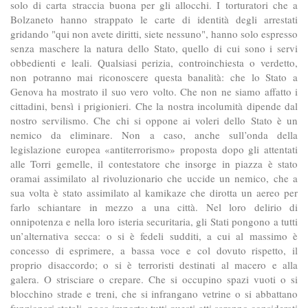
solo di carta straccia buona per gli allocchi. I torturatori che a
Bolzaneto hanno strappato le carte di identità degli arrestati
gridando "qui non avete diritti, siete nessuno", hanno solo espresso
senza maschere la natura dello Stato, quello di cui sono i servi
obbedienti e leali. Qualsiasi perizia, controinchiesta o verdetto,
non potranno mai riconoscere questa banalità: che lo Stato a
Genova ha mostrato il suo vero volto. Che non ne siamo affatto i
cittadini, bensì i prigionieri. Che la nostra incolumità dipende dal
nostro servilismo. Che chi si oppone ai voleri dello Stato è un
nemico da eliminare. Non a caso, anche sull’onda della
legislazione europea «antiterrorismo» proposta dopo gli attentati
alle Torri gemelle, il contestatore che insorge in piazza è stato
oramai assimilato al rivoluzionario che uccide un nemico, che a
sua volta è stato assimilato al kamikaze che dirotta un aereo per
farlo schiantare in mezzo a una città. Nel loro delirio di
onnipotenza e nella loro isteria securitaria, gli Stati pongono a tutti
un’alternativa secca: o si è fedeli sudditi, a cui al massimo è
concesso di esprimere, a bassa voce e col dovuto rispetto, il
proprio disaccordo; o si è terroristi destinati al macero e alla
galera. O strisciare o crepare. Che si occupino spazi vuoti o si
blocchino strade e treni, che si infrangano vetrine o si abbattano