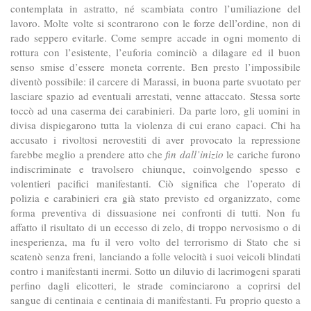
contemplata in astratto, né scambiata contro l’umiliazione del
lavoro. Molte volte si scontrarono con le forze dell’ordine, non di
rado seppero evitarle. Come sempre accade in ogni momento di
rottura con l’esistente, l’euforia cominciò a dilagare ed il buon
senso smise d’essere moneta corrente. Ben presto l’impossibile
diventò possibile: il carcere di Marassi, in buona parte svuotato per
lasciare spazio ad eventuali arrestati, venne attaccato. Stessa sorte
toccò ad una caserma dei carabinieri. Da parte loro, gli uomini in
divisa dispiegarono tutta la violenza di cui erano capaci. Chi ha
accusato i rivoltosi nerovestiti di aver provocato la repressione
farebbe meglio a prendere atto che
fin dall’inizio
le cariche furono
indiscriminate e travolsero chiunque, coinvolgendo spesso e
volentieri pacifici manifestanti. Ciò significa che l’operato di
polizia e carabinieri era già stato previsto ed organizzato, come
forma preventiva di dissuasione nei confronti di tutti. Non fu
affatto il risultato di un eccesso di zelo, di troppo nervosismo o di
inesperienza, ma fu il vero volto del terrorismo di Stato che si
scatenò senza freni, lanciando a folle velocità i suoi veicoli blindati
contro i manifestanti inermi. Sotto un diluvio di lacrimogeni sparati
perfino dagli elicotteri, le strade cominciarono a coprirsi del
sangue di centinaia e centinaia di manifestanti. Fu proprio questo a