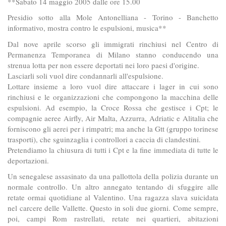
**Sabato 14 maggio 2005 dalle ore 15.00
Presidio sotto alla Mole Antonelliana - Torino - Banchetto
informativo, mostra contro le espulsioni, musica**
Dal nove aprile scorso gli immigrati rinchiusi nel Centro di
Permanenza Temporanea di Milano stanno conducendo una
strenua lotta per non essere deportati nei loro paesi d'origine.
Lasciarli soli vuol dire condannarli all'espulsione.
Lottare insieme a loro vuol dire attaccare i lager in cui sono
rinchiusi e le organizzazioni che compongono la macchina delle
espulsioni. Ad esempio, la Croce Rossa che gestisce i Cpt; le
compagnie aeree Airfly, Air Malta, Azzurra, Adriatic e Alitalia che
forniscono gli aerei per i rimpatri; ma anche la Gtt (gruppo torinese
trasporti), che sguinzaglia i controllori a caccia di clandestini.
Pretendiamo la chiusura di tutti i Cpt e la fine immediata di tutte le
deportazioni.
Un senegalese assasinato da una pallottola della polizia durante un
normale controllo. Un altro annegato tentando di sfuggire alle
retate ormai quotidiane al Valentino. Una ragazza slava suicidata
nel carcere delle Vallette. Questo in soli due giorni. Come sempre,
poi, campi Rom rastrellati, retate nei quartieri, abitazioni