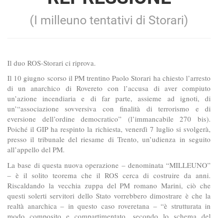
(I milleuno tentativi di Storari)
Il duo ROS-Storari ci riprova.
Il 10 giugno scorso il PM trentino Paolo Storari ha chiesto l’arresto
di un anarchico di Rovereto con l’accusa di aver compiuto
un’azione incendiaria e di far parte, assieme ad ignoti, di
un’“associazione sovversiva con finalità di terrorismo e di
eversione dell’ordine democratico” (l’immancabile 270 bis).
Poiché il GIP ha respinto la richiesta, venerdì 7 luglio si svolgerà,
presso il tribunale del riesame di Trento, un’udienza in seguito
all’appello del PM.
La base di questa nuova operazione – denominata “MILLEUNO”
– è il solito teorema che il ROS cerca di costruire da anni.
Riscaldando la vecchia zuppa del PM romano Marini, ciò che
questi solerti servitori dello Stato vorrebbero dimostrare è che la
realtà anarchica – in questo caso roveretana – “è strutturata in
modo composito e compartimentato, secondo lo schema del