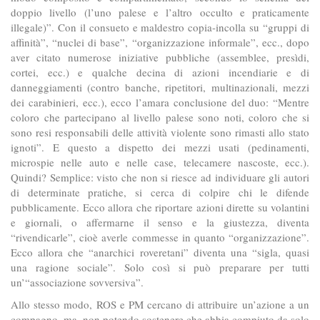
doppio livello (l’uno palese e l’altro occulto e praticamente
illegale)”. Con il consueto e maldestro copia-incolla su “gruppi di
affinità”, “nuclei di base”, “organizzazione informale”, ecc., dopo
aver citato numerose iniziative pubbliche (assemblee, presìdi,
cortei, ecc.) e qualche decina di azioni incendiarie e di
danneggiamenti (contro banche, ripetitori, multinazionali, mezzi
dei carabinieri, ecc.), ecco l’amara conclusione del duo: “Mentre
coloro che partecipano al livello palese sono noti, coloro che si
sono resi responsabili delle attività violente sono rimasti allo stato
ignoti”. E questo a dispetto dei mezzi usati (pedinamenti,
microspie nelle auto e nelle case, telecamere nascoste, ecc.).
Quindi? Semplice: visto che non si riesce ad individuare gli autori
di determinate pratiche, si cerca di colpire chi le difende
pubblicamente. Ecco allora che riportare azioni dirette su volantini
e giornali, o affermarne il senso e la giustezza, diventa
“rivendicarle”, cioè averle commesse in quanto “organizzazione”.
Ecco allora che “anarchici roveretani” diventa una “sigla, quasi
una ragione sociale”. Solo così si può preparare per tutti
un’“associazione sovversiva”.
Allo stesso modo, ROS e PM cercano di attribuire un’azione a un
compagno, ma, non potendo sostenere che abbia compiuto da solo