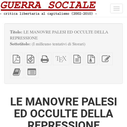
Toggl
navig
Titolo:
LE MANOVRE PALESI ED OCCULTE DELLA
REPRESSIONE
Sottotitolo:
(I milleuno tentativi di Storari)
PDF
EPUB
HTML
Sorgenti
sorgente
File
Modific
semplice
(per
completo
XeLaTeX
in
sorgenti
questo
dispositivi
(per
testo
con
testo
Aggiungi
Seleziona
portatili)
la
semplice
allegati
questo
singole
stampa)
testo
parti
all'impaginatore
per
l'impaginatore
LE MANOVRE PALESI
ED OCCULTE DELLA
REPRESSIONE