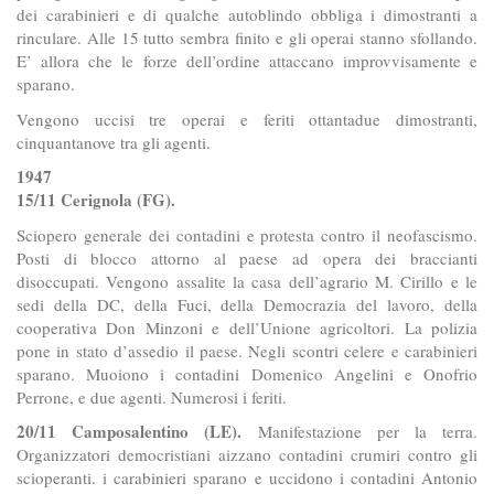
dei carabinieri e di qualche autoblindo obbliga i dimostranti a
rinculare. Alle 15 tutto sembra finito e gli operai stanno sfollando.
E’ allora che le forze dell’ordine attaccano improvvisamente e
sparano.
Vengono uccisi tre operai e feriti ottantadue dimostranti,
cinquantanove tra gli agenti.
1947
15/11 Cerignola (FG).
Sciopero generale dei contadini e protesta contro il neofascismo.
Posti di blocco attorno al paese ad opera dei braccianti
disoccupati. Vengono assalite la casa dell’agrario M. Cirillo e le
sedi della DC, della Fuci, della Democrazia del lavoro, della
cooperativa Don Minzoni e dell’Unione agricoltori. La polizia
pone in stato d’assedio il paese. Negli scontri celere e carabinieri
sparano. Muoiono i contadini Domenico Angelini e Onofrio
Perrone, e due agenti. Numerosi i feriti.
20/11 Camposalentino (LE).
Manifestazione per la terra.
Organizzatori democristiani aizzano contadini crumiri contro gli
scioperanti. i carabinieri sparano e uccidono i contadini Antonio