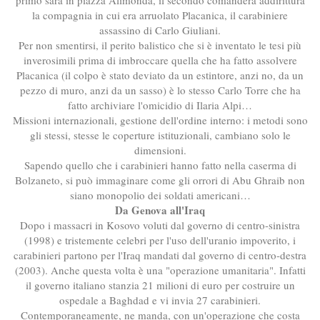
la compagnia in cui era arruolato Placanica, il carabiniere
assassino di Carlo Giuliani.
Per non smentirsi, il perito balistico che si è inventato le tesi più
inverosimili prima di imbroccare quella che ha fatto assolvere
Placanica (il colpo è stato deviato da un estintore, anzi no, da un
pezzo di muro, anzi da un sasso) è lo stesso Carlo Torre che ha
fatto archiviare l'omicidio di Ilaria Alpi…
Missioni internazionali, gestione dell'ordine interno: i metodi sono
gli stessi, stesse le coperture istituzionali, cambiano solo le
dimensioni.
Sapendo quello che i carabinieri hanno fatto nella caserma di
Bolzaneto, si può immaginare come gli orrori di Abu Ghraib non
siano monopolio dei soldati americani…
Da Genova all'Iraq
Dopo i massacri in Kosovo voluti dal governo di centro-sinistra
(1998) e tristemente celebri per l'uso dell'uranio impoverito, i
carabinieri partono per l'Iraq mandati dal governo di centro-destra
(2003). Anche questa volta è una "operazione umanitaria". Infatti
il governo italiano stanzia 21 milioni di euro per costruire un
ospedale a Baghdad e vi invia 27 carabinieri.
Contemporaneamente, ne manda, con un'operazione che costa