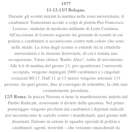
1977
11-12-13/3 Bologna.
Durante gli scontri iniziati la mattina nella zona universitaria, il
carabiniere Tramontani uccide a colpi di pistola Pier Francesco
Lorusso, studente di medicina militante di Lotta Continua.
All’uccisione di Lorusso seguono tre giornate di scontri in cui
polizia e carabinieri si accaniscono contro tutti coloro che sono
nelle strade. La zona degli scontri si estende tra la cittadella
universitaria e la stazione ferroviaria, di cui è tentata una
occupazione. Viene chiusa "Radio Alice", radio di movimento.
Alle h.6 di mattina del giorno 13, per sgomberare l’università
occupata, vengono impiegati 1000 carabinieri e i cingolati
corazzati M113. Dall’11 al 13 marzo vengono arrestate 131
persone; da quel giorno, fino al convegno di settembre, la città sarà
costantemente presidiata.
12/5 Roma.
In piazza Navona si tiene la manifestazione indetta dal
Partito Radicale, nonostante il divieto della questura. Nel primo
pomeriggio vengono picchiati dai carabinieri i deputati radicali;
poi incominciano le cariche contro i manifestanti, quel giorno tutti
disarmati. Entrano in azione le squadre speciali di polizia e
carabinieri: agenti, travestiti – che verranno smascherati da