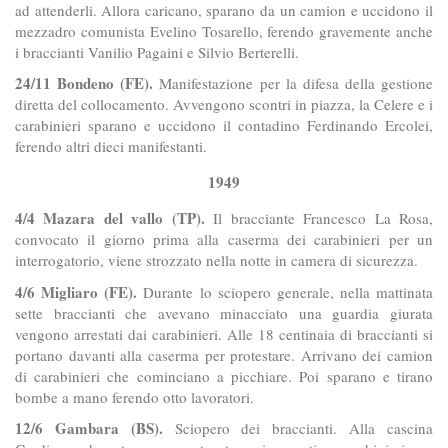
ad attenderli. Allora caricano, sparano da un camion e uccidono il
mezzadro comunista Evelino Tosarello, ferendo gravemente anche
i braccianti Vanilio Pagaini e Silvio Berterelli.
24/11 Bondeno (FE).
Manifestazione per la difesa della gestione
diretta del collocamento. Avvengono scontri in piazza, la Celere e i
carabinieri sparano e uccidono il contadino Ferdinando Ercolei,
ferendo altri dieci manifestanti.
1949
4/4 Mazara del vallo (TP).
Il bracciante Francesco La Rosa,
convocato il giorno prima alla caserma dei carabinieri per un
interrogatorio, viene strozzato nella notte in camera di sicurezza.
4/6 Migliaro (FE).
Durante lo sciopero generale, nella mattinata
sette braccianti che avevano minacciato una guardia giurata
vengono arrestati dai carabinieri. Alle 18 centinaia di braccianti si
portano davanti alla caserma per protestare. Arrivano dei camion
di carabinieri che cominciano a picchiare. Poi sparano e tirano
bombe a mano ferendo otto lavoratori.
12/6 Gambara (BS).
Sciopero dei braccianti. Alla cascina