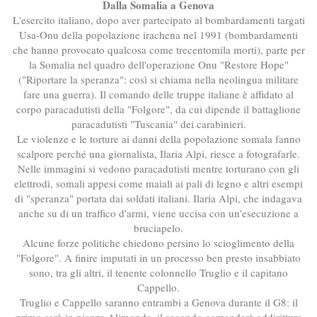
Dalla Somalia a Genova
L'esercito italiano, dopo aver partecipato al bombardamenti targati
Usa-Onu della popolazione irachena nel 1991 (bombardamenti
che hanno provocato qualcosa come trecentomila morti), parte per
la Somalia nel quadro dell'operazione Onu "Restore Hope"
("Riportare la speranza": così si chiama nella neolingua militare
fare una guerra). Il comando delle truppe italiane è affidato al
corpo paracadutisti della "Folgore", da cui dipende il battaglione
paracadutisti "Tuscania" dei carabinieri.
Le violenze e le torture ai danni della popolazione somala fanno
scalpore perché una giornalista, Ilaria Alpi, riesce a fotografarle.
Nelle immagini si vedono paracadutisti mentre torturano con gli
elettrodi, somali appesi come maiali ai pali di legno e altri esempi
di "speranza" portata dai soldati italiani. Ilaria Alpi, che indagava
anche su di un traffico d'armi, viene uccisa con un'esecuzione a
bruciapelo.
Alcune forze politiche chiedono persino lo scioglimento della
"Folgore". A finire imputati in un processo ben presto insabbiato
sono, tra gli altri, il tenente colonnello Truglio e il capitano
Cappello.
Truglio e Cappello saranno entrambi a Genova durante il G8: il
primo sarà in piazza Alimonda, il secondo comanderà addirittura