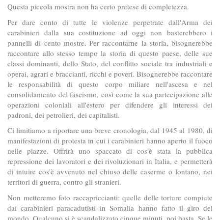
Questa piccola mostra non ha certo pretese di completezza.
Per dare conto di tutte le violenze perpetrate dall'Arma dei
carabinieri dalla sua costituzione ad oggi non basterebbero i
pannelli di cento mostre. Per raccontarne la storia, bisognerebbe
raccontare allo stesso tempo la storia di questo paese, delle sue
classi dominanti, dello Stato, del conflitto sociale tra industriali e
operai, agrari e braccianti, ricchi e poveri. Bisognerebbe raccontare
le responsabilità di questo corpo miliare nell'ascesa e nel
consolidamento del fascismo, così come la sua partecipazione alle
operazioni coloniali all'estero per difendere gli interessi dei
padroni, dei petrolieri, dei capitalisti.
Ci limitiamo a riportare una breve cronologia, dal 1945 al 1980, di
manifestazioni di protesta in cui i carabinieri hanno aperto il fuoco
nelle piazze. Offrirà uno spaccato di cos'è stata la pubblica
repressione dei lavoratori e dei rivoluzionari in Italia, e permetterà
di intuire cos'è avvenuto nel chiuso delle caserme o lontano, nei
territori di guerra, contro gli stranieri.
Non metteremo foto raccapriccianti: quelle delle torture compiute
dai carabinieri paracadutisti in Somalia hanno fatto il giro del
mondo. Qualcuno si è scandalizzato cinque minuti, poi basta. Se le