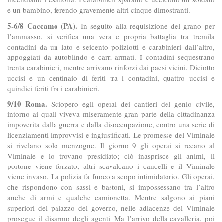
e un bambino, ferendo gravemente altri cinque dimostranti.
5-6/8 Caccamo (PA).
In seguito alla requisizione del grano per
l’ammasso, si verifica una vera e propria battaglia tra tremila
contadini da un lato e seicento poliziotti e carabinieri dall’altro,
appoggiati da autoblindo e carri armati. I contadini sequestrano
trenta carabinieri, mentre arrivano rinforzi dai paesi vicini. Diciotto
uccisi e un centinaio di feriti tra i contadini, quattro uccisi e
quindici feriti fra i carabinieri.
9/10 Roma.
Sciopero egli operai dei cantieri del genio civile,
intorno ai quali viveva miseramente gran parte della cittadinanza
impoverita dalla guerra e dalla disoccupazione, contro una serie di
licenziamenti improvvisi e ingiustificati. Le promesse del Viminale
si rivelano solo menzogne. Il giorno 9 gli operai si recano al
Viminale e lo trovano presidiato; ciò inasprisce gli animi, il
portone viene forzato, altri scavalcano i cancelli e il Viminale
viene invaso. La polizia fa fuoco a scopo intimidatorio. Gli operai,
che rispondono con sassi e bastoni, si impossessano tra l’altro
anche di armi e qualche camionetta. Mentre salgono ai piani
superiori del palazzo del governo, nelle adiacenze del Viminale
prosegue il disarmo degli agenti. Ma l’arrivo della cavalleria, poi