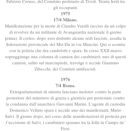
Fabrizio Ceruso, del Comitato proletario di Tivoli. Trenta feriti tra
gli occupanti.
1975
17/4 Milano.
Manifestazione per la morte di Claudio Varalli (ucciso da un colpo
di revolver da un militante di Avanguardia nazionale il giorno
prima). Il corteo, dopo aver distrutto alcune sedi fasciste, assalta la
federazione provinciale del Msi-Dn in via Mancini. Qui si scontra
con la polizia che tira candelotti e spara. In corso XXII marzo
sopraggiunge una colonna di camion dei carabinieri; uno di questi
camion, salito sul marciapiede, travolge e uccide Giannino
Zibecchi, dei Comitati antifascisti.
1976
7/4 Roma.
Extraparlamentari di sinistra lanciano molotov contro la parte
posteriore del ministero di grazia e giustizia per protestare contro
la condanna dall’anarchico Giovanni Marini. L’agente di custodia
Domenico Velluto spara e uccide uno dei manifestanti, Mario
Salvi. Il giorno dopo, nel corso delle manifestazioni di protesta per
l’uccisione di Salvi, i carabinieri sparano tra la folla in Campo de’
Fiori.