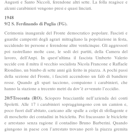
Augusti e Santo Niccoli, ferendone altri sette. La folla reagisce e
alcuni carabinieri vengono presi e quasi linciati.
1948
9/2 S. Ferdinando di Puglia (FG).
Cerimonia inaugurale del Fronte democratico popolare. Fascisti e
guardie campestri degli agrari mitragliano la popolazione in festa,
uccidendo tre persone e ferendone altre venticinque. Gli aggressori
poi rastrellano molte case, le sedi dei partiti, della Camera del
lavoro, dell’Anpi. In quest’ultima il fascista Umberto Valerio
uccide con il mitra il vecchio socialista Nicola Francone e Raffaele
Riondino, un bimbo di sette anni già ferito in piazza. A pochi passi
della sezione del Fronte, i fascisti accendono un falò di bandiere
rosse. Quando gli spari tacciono, compaiono i carabinieri, che
hanno la stazione a trecento metri da dov’è avvenuto l’eccidio.
20/5Trecenta (RO).
Sciopero bracciantile nell’azienda dei conti
Spoletti. Alle 17 i carabinieri sopraggiungono con un camion e,
poco fuori dall’abitato, caricano alle spalle a colpi di sfollagente e
di moschetto dei contadini in bicicletta. Poi fracassano le biciclette
e arrestano senza ragione il contadino Bruno Barberini. Quando
giungono in paese con l’arrestato trovano però la piazza gremita