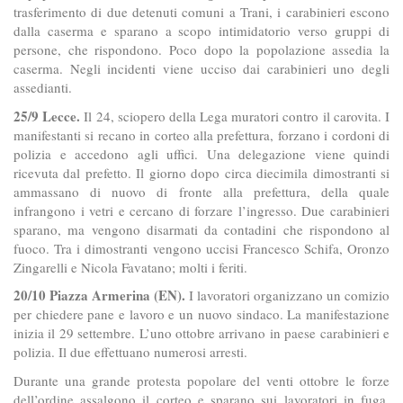
trasferimento di due detenuti comuni a Trani, i carabinieri escono
dalla caserma e sparano a scopo intimidatorio verso gruppi di
persone, che rispondono. Poco dopo la popolazione assedia la
caserma. Negli incidenti viene ucciso dai carabinieri uno degli
assedianti.
25/9 Lecce.
Il 24, sciopero della Lega muratori contro il carovita. I
manifestanti si recano in corteo alla prefettura, forzano i cordoni di
polizia e accedono agli uffici. Una delegazione viene quindi
ricevuta dal prefetto. Il giorno dopo circa diecimila dimostranti si
ammassano di nuovo di fronte alla prefettura, della quale
infrangono i vetri e cercano di forzare l’ingresso. Due carabinieri
sparano, ma vengono disarmati da contadini che rispondono al
fuoco. Tra i dimostranti vengono uccisi Francesco Schifa, Oronzo
Zingarelli e Nicola Favatano; molti i feriti.
20/10 Piazza Armerina (EN).
I lavoratori organizzano un comizio
per chiedere pane e lavoro e un nuovo sindaco. La manifestazione
inizia il 29 settembre. L’uno ottobre arrivano in paese carabinieri e
polizia. Il due effettuano numerosi arresti.
Durante una grande protesta popolare del venti ottobre le forze
dell’ordine assalgono il corteo e sparano sui lavoratori in fuga.