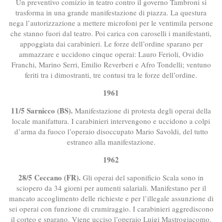
Un preventivo comizio in teatro contro il governo Tambroni si
trasforma in una grande manifestazione di piazza. La questura
nega l’autorizzazione a mettere microfoni per le ventimila persone
che stanno fuori dal teatro. Poi carica con caroselli i manifestanti,
appoggiata dai carabinieri. Le forze dell’ordine sparano per
ammazzare e uccidono cinque operai: Lauro Ferioli, Ovidio
Franchi, Marino Serri, Emilio Reverberi e Afro Tondelli; ventuno
feriti tra i dimostranti, tre contusi tra le forze dell’ordine.
1961
11/5 Sarnicco (BS).
Manifestazione di protesta degli operai della
locale manifattura. I carabinieri intervengono e uccidono a colpi
d’arma da fuoco l’operaio disoccupato Mario Savoldi, del tutto
estraneo alla manifestazione.
1962
28/5 Ceccano (FR).
Gli operai del saponificio Scala sono in
sciopero da 34 giorni per aumenti salariali. Manifestano per il
mancato accoglimento delle richieste e per l’illegale assunzione di
sei operai con funzione di crumiraggio. I carabinieri aggrediscono
il corteo e sparano. Viene ucciso l’operaio Luigi Mastrogiacomo.