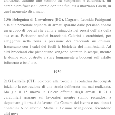
Gardione, durante uno scontro tra scioperanti e carabinieri, un
carabiniere fracassa il cranio con una fucilata a marziano Girelli, in
quel momento disarmato.
13/6 Bolognina di Crevalcore (BO).
L’agrario Leonida Patrignani
e la sua personale squadra di armati sparano dalle persiane contro
un gruppo di operai che canta e minaccia nei pressi dell’aia della
sua casa. Feriscono undici braccianti. Celerini e carabinieri, per
alleggerire nella zona la pressione dei braccianti sui crumiri,
fracassano con i calci dei fucili le biciclette dei manifestanti. Ad
altri braccianti che picchettano vengono sottratte le scarpe, mentre
le donne sono costrette a stare lungamente a bocconi sull’asfalto
infuocato e insultate.
1950
21/3 Lentella (CH).
Sciopero alla rovescia. I contadini disoccupati
iniziano la costruzione di una strada deliberata ma mai realizzata.
Ma già il 15 marzo la Celere effettua degli arresti. Il 21 i
carabinieri sparano sui lavoratori mentre stanno recandosi a
depositare gli arnesi da lavoro alla Camera del lavoro e uccidono i
contadini Nicolantonio Mattia e Cosimo Mangiocco, ferendone
altri nove