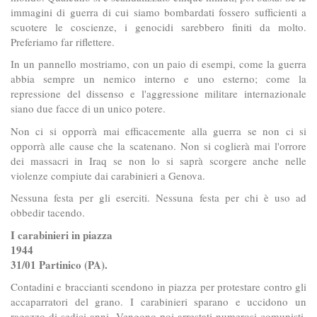
immagini di guerra di cui siamo bombardati fossero sufficienti a
scuotere le coscienze, i genocidi sarebbero finiti da molto.
Preferiamo far riflettere.
In un pannello mostriamo, con un paio di esempi, come la guerra
abbia sempre un nemico interno e uno esterno; come la
repressione del dissenso e l'aggressione militare internazionale
siano due facce di un unico potere.
Non ci si opporrà mai efficacemente alla guerra se non ci si
opporrà alle cause che la scatenano. Non si coglierà mai l'orrore
dei massacri in Iraq se non lo si saprà scorgere anche nelle
violenze compiute dai carabinieri a Genova.
Nessuna festa per gli eserciti. Nessuna festa per chi è uso ad
obbedir tacendo.
I carabinieri in piazza
1944
31/01 Partinico (PA).
Contadini e braccianti scendono in piazza per protestare contro gli
accaparratori del grano. I carabinieri sparano e uccidono un
ragazzo di sedici anni. Vengono poi arrestati numerosi comunisti,