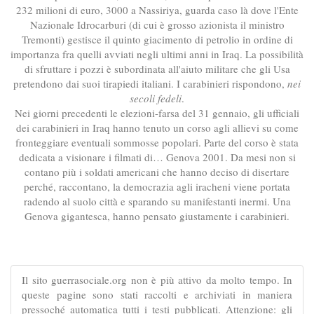
232 milioni di euro, 3000 a Nassiriya, guarda caso là dove l'Ente
Nazionale Idrocarburi (di cui è grosso azionista il ministro
Tremonti) gestisce il quinto giacimento di petrolio in ordine di
importanza fra quelli avviati negli ultimi anni in Iraq. La possibilità
di sfruttare i pozzi è subordinata all'aiuto militare che gli Usa
pretendono dai suoi tirapiedi italiani. I carabinieri rispondono,
nei
secoli fedeli
.
Nei giorni precedenti le elezioni-farsa del 31 gennaio, gli ufficiali
dei carabinieri in Iraq hanno tenuto un corso agli allievi su come
fronteggiare eventuali sommosse popolari. Parte del corso è stata
dedicata a visionare i filmati di… Genova 2001. Da mesi non si
contano più i soldati americani che hanno deciso di disertare
perché, raccontano, la democrazia agli iracheni viene portata
radendo al suolo città e sparando su manifestanti inermi. Una
Genova gigantesca, hanno pensato giustamente i carabinieri.
Il sito guerrasociale.org non è più attivo da molto tempo. In
queste pagine sono stati raccolti e archiviati in maniera
pressoché automatica tutti i testi pubblicati. Attenzione: gli