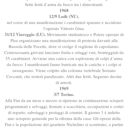
Sette feriti d’arma da fuoco tra i dimostranti.
1968
12/9 Lodè (NU).
nel corso di una manifestazione i carabinieri sparano e uccidono
l’operaio Vittorio Giua.
31/12 Viareggio (LU).
Movimento studentesco e Potere operaio di
Pisa organizzano una manifestazione di protesta davanti alla
Bussola delle Focette, dove si svolge il veglione di capodanno.
Centosessanta giovani lanciano frutta e ortaggi vari, fronteggiati da
55 carabinieri. Avviene una carica con esplosione di colpi d’arma
da fuoco. I manifestanti fanno barricate ma le cariche e i colpi si
susseguono. Viene colpito alla colonna vertebrale Soriano
Ceccanti, che resterà paralizzato. Altri due feriti. Seguono decine
di arresti.
1969
3/7 Torino.
Alla Fiat da un mese e mezzo si ripetono in continuazione scioperi
programmati e selvaggi, fermate a scacchiera, occupazioni e cortei
di reparto, sabotaggi e pestaggi di crumiri. Il giorno 3 è indetto
uno sciopero generale per la riforma della casa. Gli operai della
Fiat e la popolazione del quartiere Nichelino si scontrano, a partire