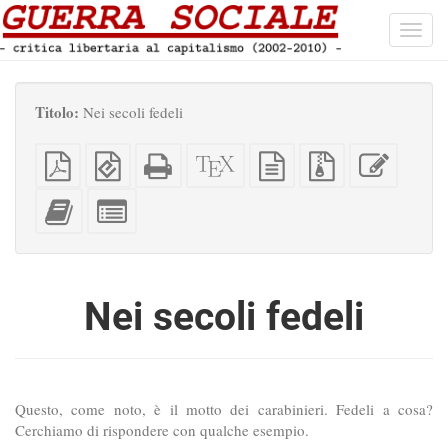
Toggl
navig
Titolo:
Nei secoli fedeli
PDF
EPUB
HTML
Sorgenti
sorgente
File
Modific
semplice
(per
completo
XeLaTeX
in
sorgenti
questo
dispositivi
(per
testo
con
testo
Aggiungi
Seleziona
portatili)
la
semplice
allegati
questo
singole
stampa)
testo
parti
all'impaginatore
per
l'impaginatore
Nei secoli fedeli
Questo, come noto, è il motto dei carabinieri. Fedeli a cosa?
Cerchiamo di rispondere con qualche esempio.