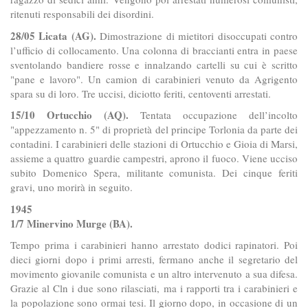
ritenuti responsabili dei disordini.
28/05 Licata (AG).
Dimostrazione di mietitori disoccupati contro
l’ufficio di collocamento. Una colonna di braccianti entra in paese
sventolando bandiere rosse e innalzando cartelli su cui è scritto
"pane e lavoro". Un camion di carabinieri venuto da Agrigento
spara su di loro. Tre uccisi, diciotto feriti, centoventi arrestati.
15/10 Ortucchio (AQ).
Tentata occupazione dell’incolto
"appezzamento n. 5" di proprietà del principe Torlonia da parte dei
contadini. I carabinieri delle stazioni di Ortucchio e Gioia di Marsi,
assieme a quattro guardie campestri, aprono il fuoco. Viene ucciso
subito Domenico Spera, militante comunista. Dei cinque feriti
gravi, uno morirà in seguito.
1945
1/7 Minervino Murge (BA).
Tempo prima i carabinieri hanno arrestato dodici rapinatori. Poi
dieci giorni dopo i primi arresti, fermano anche il segretario del
movimento giovanile comunista e un altro intervenuto a sua difesa.
Grazie al Cln i due sono rilasciati, ma i rapporti tra i carabinieri e
la popolazione sono ormai tesi. Il giorno dopo, in occasione di un