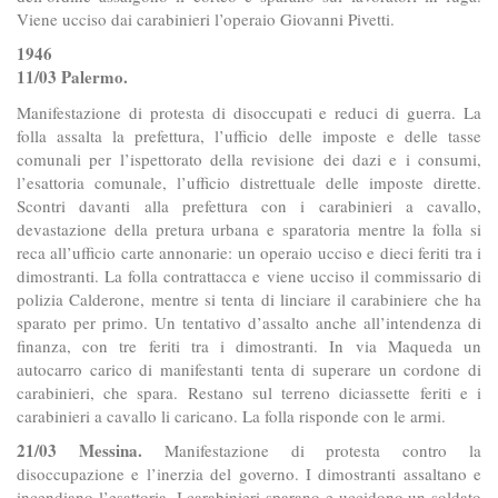
Viene ucciso dai carabinieri l’operaio Giovanni Pivetti.
1946
11/03 Palermo.
Manifestazione di protesta di disoccupati e reduci di guerra. La
folla assalta la prefettura, l’ufficio delle imposte e delle tasse
comunali per l’ispettorato della revisione dei dazi e i consumi,
l’esattoria comunale, l’ufficio distrettuale delle imposte dirette.
Scontri davanti alla prefettura con i carabinieri a cavallo,
devastazione della pretura urbana e sparatoria mentre la folla si
reca all’ufficio carte annonarie: un operaio ucciso e dieci feriti tra i
dimostranti. La folla contrattacca e viene ucciso il commissario di
polizia Calderone, mentre si tenta di linciare il carabiniere che ha
sparato per primo. Un tentativo d’assalto anche all’intendenza di
finanza, con tre feriti tra i dimostranti. In via Maqueda un
autocarro carico di manifestanti tenta di superare un cordone di
carabinieri, che spara. Restano sul terreno diciassette feriti e i
carabinieri a cavallo li caricano. La folla risponde con le armi.
21/03 Messina.
Manifestazione di protesta contro la
disoccupazione e l’inerzia del governo. I dimostranti assaltano e
incendiano l’esattoria. I carabinieri sparano e uccidono un soldato