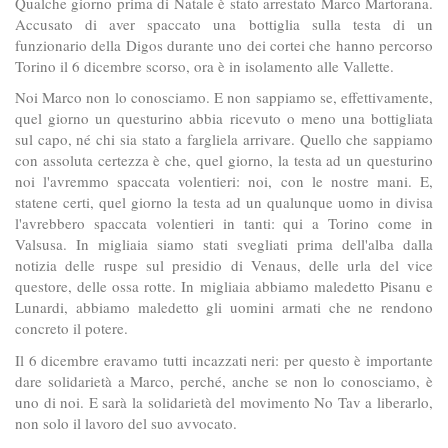
Qualche giorno prima di Natale è stato arrestato Marco Martorana.
Accusato di aver spaccato una bottiglia sulla testa di un
funzionario della Digos durante uno dei cortei che hanno percorso
Torino il 6 dicembre scorso, ora è in isolamento alle Vallette.
Noi Marco non lo conosciamo. E non sappiamo se, effettivamente,
quel giorno un questurino abbia ricevuto o meno una bottigliata
sul capo, né chi sia stato a fargliela arrivare. Quello che sappiamo
con assoluta certezza è che, quel giorno, la testa ad un questurino
noi l'avremmo spaccata volentieri: noi, con le nostre mani. E,
statene certi, quel giorno la testa ad un qualunque uomo in divisa
l'avrebbero spaccata volentieri in tanti: qui a Torino come in
Valsusa. In migliaia siamo stati svegliati prima dell'alba dalla
notizia delle ruspe sul presidio di Venaus, delle urla del vice
questore, delle ossa rotte. In migliaia abbiamo maledetto Pisanu e
Lunardi, abbiamo maledetto gli uomini armati che ne rendono
concreto il potere.
Il 6 dicembre eravamo tutti incazzati neri: per questo è importante
dare solidarietà a Marco, perché, anche se non lo conosciamo, è
uno di noi. E sarà la solidarietà del movimento No Tav a liberarlo,
non solo il lavoro del suo avvocato.