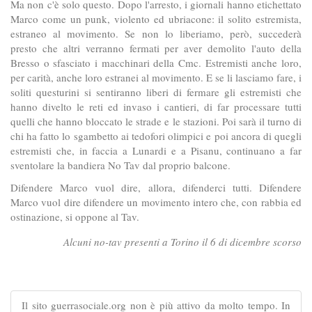
Ma non c'è solo questo. Dopo l'arresto, i giornali hanno etichettato
Marco come un punk, violento ed ubriacone: il solito estremista,
estraneo al movimento. Se non lo liberiamo, però, succederà
presto che altri verranno fermati per aver demolito l'auto della
Bresso o sfasciato i macchinari della Cmc. Estremisti anche loro,
per carità, anche loro estranei al movimento. E se li lasciamo fare, i
soliti questurini si sentiranno liberi di fermare gli estremisti che
hanno divelto le reti ed invaso i cantieri, di far processare tutti
quelli che hanno bloccato le strade e le stazioni. Poi sarà il turno di
chi ha fatto lo sgambetto ai tedofori olimpici e poi ancora di quegli
estremisti che, in faccia a Lunardi e a Pisanu, continuano a far
sventolare la bandiera No Tav dal proprio balcone.
Difendere Marco vuol dire, allora, difenderci tutti. Difendere
Marco vuol dire difendere un movimento intero che, con rabbia ed
ostinazione, si oppone al Tav.
Alcuni no-tav presenti a Torino il 6 di dicembre scorso
Il sito guerrasociale.org non è più attivo da molto tempo. In