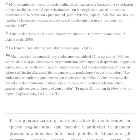
[7]
Mouvementisme, nueva forma del militantismo izquierdista basada en la explotación
político-mediática de conflictos relacionados con la marginación social de sectores
importantes de la población - precariedad, paro, vivienda, papeles, derechos sociales, etc.
- mediante la creación de asociaciones cuasivirtuales que pasan por movimientos
sociales. (NdT)
[8]
Artículo del "New York Times Magazine" citado en "Courrier international", 21
diciembre del 2000.
[9]
En francés, "resuelve" y "resuelda" suenan igual. (NdT)
[10]
Manifestación de campesinos y ciudadanos ocurrida el 12 de agosto de 1999, en
elcurso de la cual un McDonalds' en construcción sufrióalgunos desperfectos. Según los
convocantes, se trataba de unaacción simbólica contra el imperialismo económicoy en
defensa del hecho diferencial de los campesinos productores dequeso roquefort: "Los
ciudadanos entendieron que meterse con el territorio, la tradición y los productos de
calidad con denominación de origen era lo mismo que ir contra la relación entre el
campesinado,sus costumbres y el consumidor" (François Dufour, en
El Món no és un
negoci
, Pagès editors, Lérida).(NdT)
Il sito guerrasociale.org non è più attivo da molto tempo. In
queste pagine sono stati raccolti e archiviati in maniera
pressoché automatica tutti i testi pubblicati. Attenzione: gli
indirizzi (caselle postali, spazi occupati, centri di