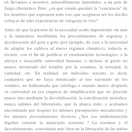
en llevarnos a nosotros, miserablemente inmortales, a un país de
Jauja cibernético. Pero, ¿en qué estado quedará la "conciencia" de
los hombres que esperaron todo eso, que aceptaron ser los dóciles
cobayas de tales experiencias de criogenia in vivo?
Antes de que la presión de la necesidad acabe imponiendo sin más
a la naturaleza moribunda los procedimientos de urgencia y
decolocación del gota a gota (por ejemplo, de cara a la necesidad
de adaptar los cultivos al nuevo régimen climático), todavía se
recurre, con el fin de justificar el ensañamiento tecnológico, a la
atávica e insaciable curiosidad humana, o incluso al gusto no
menos inveterado del hombre por la aventura, la novedad, la
variedad, etc. En realidad, un individuo sensato, es decir,
cualquiera que no haya renunciado al uso razonado de los
sentidos, no hallaránada que satisfaga o cuando menos despierte
su curiosidad en esa empresa de simplificación que no procede
nunca sino mediante la desvitalización, la esterilización metódica:
nunca salimos del laboratorio, que lo abarca todo, y acabamos
encontrando por doquier los mismos presupuestos mecanicistas y
los mismos procedimientos técnicos ¿Yen esa uniformización
lúgubre consiste la anunciada aventura ? La aventura y el
descubrimiento, consistirían más bien en la liberación de las trabas