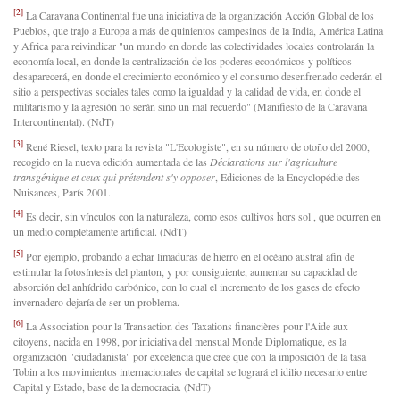
[2]
La Caravana Continental fue una iniciativa de la organización Acción Global de los
Pueblos, que trajo a Europa a más de quinientos campesinos de la India, América Latina
y Africa para reivindicar "un mundo en donde las colectividades locales controlarán la
economía local, en donde la centralización de los poderes económicos y políticos
desaparecerá, en donde el crecimiento económico y el consumo desenfrenado cederán el
sitio a perspectivas sociales tales como la igualdad y la calidad de vida, en donde el
militarismo y la agresión no serán sino un mal recuerdo" (Manifiesto de la Caravana
Intercontinental). (NdT)
[3]
René Riesel, texto para la revista "L'Ecologiste", en su número de otoño del 2000,
recogido en la nueva edición aumentada de las
Déclarations sur l'agriculture
transgénique et ceux qui prétendent s'y opposer
, Ediciones de la Encyclopédie des
Nuisances, París 2001.
[4]
Es decir, sin vínculos con la naturaleza, como esos cultivos hors sol , que ocurren en
un medio completamente artificial. (NdT)
[5]
Por ejemplo, probando a echar limaduras de hierro en el océano austral afin de
estimular la fotosíntesis del planton, y por consiguiente, aumentar su capacidad de
absorción del anhídrido carbónico, con lo cual el incremento de los gases de efecto
invernadero dejaría de ser un problema.
[6]
La Association pour la Transaction des Taxations financières pour l'Aide aux
citoyens, nacida en 1998, por iniciativa del mensual Monde Diplomatique, es la
organización "ciudadanista" por excelencia que cree que con la imposición de la tasa
Tobin a los movimientos internacionales de capital se logrará el idilio necesario entre
Capital y Estado, base de la democracia. (NdT)