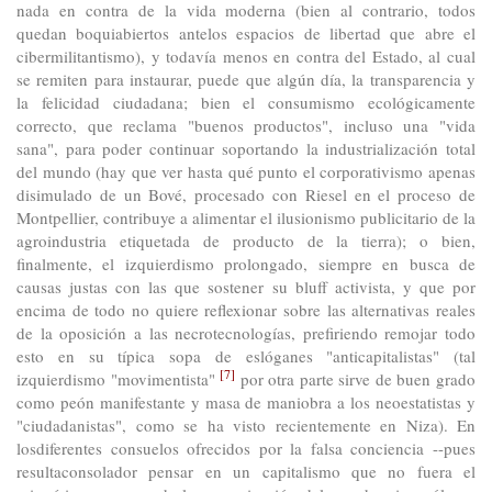
nada en contra de la vida moderna (bien al contrario, todos
quedan boquiabiertos antelos espacios de libertad que abre el
cibermilitantismo), y todavía menos en contra del Estado, al cual
se remiten para instaurar, puede que algún día, la transparencia y
la felicidad ciudadana; bien el consumismo ecológicamente
correcto, que reclama "buenos productos", incluso una "vida
sana", para poder continuar soportando la industrialización total
del mundo (hay que ver hasta qué punto el corporativismo apenas
disimulado de un Bové, procesado con Riesel en el proceso de
Montpellier, contribuye a alimentar el ilusionismo publicitario de la
agroindustria etiquetada de producto de la tierra); o bien,
finalmente, el izquierdismo prolongado, siempre en busca de
causas justas con las que sostener su bluff activista, y que por
encima de todo no quiere reflexionar sobre las alternativas reales
de la oposición a las necrotecnologías, prefiriendo remojar todo
esto en su típica sopa de eslóganes "anticapitalistas" (tal
[7]
izquierdismo "movimentista"
por otra parte sirve de buen grado
como peón manifestante y masa de maniobra a los neoestatistas y
"ciudadanistas", como se ha visto recientemente en Niza). En
losdiferentes consuelos ofrecidos por la falsa conciencia --pues
resultaconsolador pensar en un capitalismo que no fuera el