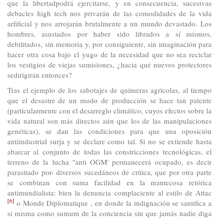
que la libertadpodrá ejercitarse, y en consecuencia, sucesivas
debacles high tech nos privarán de las comodidades de la vida
arfificial y nos arrojarán brutalmente a un mundo devastado. Los
hombres, asustados por haber sido librados a sí mismos,
debilitados, sin memoria y, por consiguiente, sin imaginación para
hacer otra cosa bajo el yugo de la necesidad que no sea reciclar
los vestigios de viejas sumisiones, ¿hacia qué nuevos protectores
sedirigirán entonces?
Tras el ejemplo de los sabotajes de quimeras agrícolas, al tiempo
que el desastre de un modo de producción se hace tan patente
(particularmente con el desarreglo climático, cuyos efectos sobre la
vida natural son más directos aún que los de las manipulaciones
genéticas), se dan las condiciones para que una oposición
antiindustrial surja y se declare como tal. Si no se extiende hasta
abarcar al conjunto de todas las constricciones tecnológicas, el
terreno de la lucha "anti OGM' permanecerá ocupado, es decir
parasitado por- diversos sucedáneos de crítica, que por otra parte
se combinan con suma facilidad en la mantecosa retórica
antimundialista: bien la denuncia complaciente al estilo de Attac
[6]
o Monde Diplomatique , en donde la indignación se santifica a
sí misma como sumum de la conciencia sin que jamás nadie diga