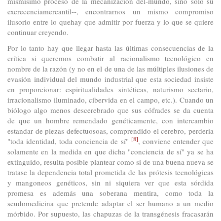
mismísimo proceso de la mecanización del-mundo, sino sólo su
excrecenciamercantil--, encontrarnos un mismo compromiso
ilusorio entre lo quehay que admitir por fuerza y lo que se quiere
continuar creyendo.
Por lo tanto hay que llegar hasta las últimas consecuencias de la
crítica si queremos combatir al racionalismo tecnológico en
nombre de la razón (y no en el de una de las múltiples ilusiones de
evasión individual del mundo industrial que esta sociedad insiste
en proporcionar: espiritualidades sintéticas, naturismo sectario,
irracionalismo iluminado, cibervida en el campo, etc.). Cuando un
biólogo algo menos descerebrado que sus cófrades se da cuenta
de que un hombre remendado genéticamente, con intercambio
estandar de piezas defectuosoas, comprendido el cerebro, perdería
[8]
"toda identidad, toda conciencia de sí"
, conviene entender que
solamente en la medida en que dicha "conciencia de sí" ya se ha
extinguido, resulta posible plantear como si de una buena nueva se
tratase la dependencia total prometida de las prótesis tecnológicas
y mangoneos genéticos, sin ni siquiera ver que esta sórdida
promesa es además una soberana mentira, como toda la
seudomedicina que pretende adaptar el ser humano a un medio
mórbido. Por supuesto, las chapuzas de la transgénesis fracasarán