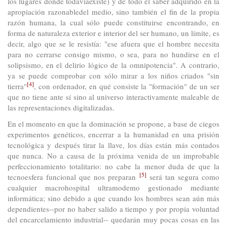
los lugares donde todavíaexiste) y de todo el saber adquirido en la
apropiación razonabledel medio, sino también el fin de la propia
razón humana, la cual sólo puede constituirse encontrando, en
forma de naturaleza exterior e interior del ser humano, un límite, es
decir, algo que se le resistía: "ese afuera que el hombre necesita
para no cerrarse consigo mismo, o sea, para no hundirse en el
solipsismo, en el delirio lógico de la omnipotencia". A contrario,
ya se puede comprobar con sólo mirar a los niños criados "sin
[4]
tierra"
, con ordenador, en qué consiste la "formación" de un ser
que no tiene ante sí sino al universo interactivamente maleable de
las representaciones digitalizadas.
En el momento en que la dominación se propone, a base de ciegos
experimentos genéticos, encerrar a la humanidad en una prisión
tecnológica y después tirar la llave, los días están más contados
que nunca. No a causa de la próxima venida de un improbable
perfeccionamiento totalitario: no cabe la menor duda de que la
[5]
tecnoesfera funcional que nos preparan
será tan segura como
cualquier macrohospital ultramodemo gestionado mediante
informática; sino debido a que cuando los hombres sean aún más
dependientes--por no haber salido a tiempo y por propia voluntad
del encarcelamiento industrial-- quedarán muy pocas cosas en las