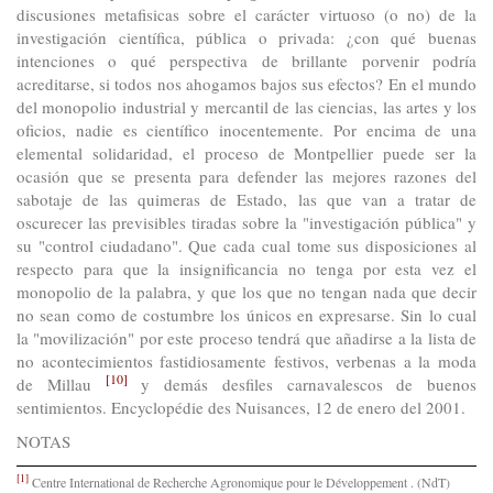
discusiones metafisicas sobre el carácter virtuoso (o no) de la
investigación científica, pública o privada: ¿con qué buenas
intenciones o qué perspectiva de brillante porvenir podría
acreditarse, si todos nos ahogamos bajos sus efectos? En el mundo
del monopolio industrial y mercantil de las ciencias, las artes y los
oficios, nadie es científico inocentemente. Por encima de una
elemental solidaridad, el proceso de Montpellier puede ser la
ocasión que se presenta para defender las mejores razones del
sabotaje de las quimeras de Estado, las que van a tratar de
oscurecer las previsibles tiradas sobre la "investigación pública" y
su "control ciudadano". Que cada cual tome sus disposiciones al
respecto para que la insignificancia no tenga por esta vez el
monopolio de la palabra, y que los que no tengan nada que decir
no sean como de costumbre los únicos en expresarse. Sin lo cual
la "movilización" por este proceso tendrá que añadirse a la lista de
no acontecimientos fastidiosamente festivos, verbenas a la moda
[10]
de Millau
y demás desfiles carnavalescos de buenos
sentimientos. Encyclopédie des Nuisances, 12 de enero del 2001.
NOTAS
[1]
Centre International de Recherche Agronomique pour le Développement . (NdT)