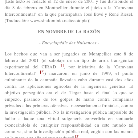
[Este texto se redactó el 12 de enero de 2001 y fue distribuido el
día 8 de febrero en Montpellier durante el juicio a la "Caravana
Intercontinental" en la que participaban José Bové y René Riesel.
(Traducción: www.sindominio.net/ecotopia)]
EN NOMBRE DE LA RAZÓN
- Encyclopédie des Nuisances -
Los hechos que van a ser juzgados en Montpellier este 8 de
febrero del 2001 (el sabotaje de un tipo de arroz transgénico
[1]
experimental del CIRAD
, por iniciativa de la "Caravana
[2]
Intercontinental"
) marcaron, en junio de 1999, el punto
culminante de la campaña llevadaa cabo durante casi dos años
contra las aplicaciones agrícolas de la ingeniería genética. El
objetivo perseguido era el de "llegar hasta el final lo que se
empezó, pasando de los golpes de mano contra compañías
privadas a las primeras ofensivas, necesariamente frontales, contra
la investigación pública. No la investigación pública imposible de
hallar a laque una virtud suigeneris convertiría en santuario
exonerándola de cualquier responsabilidad en este mundo tal
como va, sino la investigación pública real, cogida con las manos
[3]
en la masa que ella misma produce"
.