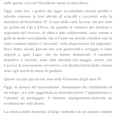
dalle guerre con cui l’Occidente stesso si arricchisce.
Oggi come ieri, i gestori dei lager accumulano enormi profitti e
talvolta coprono la loro attività di sciacalli e carcerieri sotto la
maschera di benefattori. E’ il caso della curia leccese che per anni
ha gestito un Cpt a S.Foca, fin quando le violenze del direttore e
segretario del vescovo, di sbirri e altri collaboratori, sono venute a
galla in modo così plateale che il Centro ha dovuto chiudere (ma la
curia continua tuttora a “investire” sulla disperazione dei migranti).
Poco dopo, alcuni giovani che con generosità e coraggio si sono
opposti a quel Lager, che ne hanno denunciato il carattere
detentivo e razzista, sono stati arrestati nel maggio scorso con
l’accusa di associazione sovversiva con finalità terroristiche; tuttora
sono agli arresti in attesa di giudizio.
Questo accade qui ed ora, non nella Germania degli anni 30.
Oggi, la mistica del nazionalismo, fondamento dei totalitarismi di
un tempo, si è solo aggiornata in stereotipi nuovi: l’appartenenza e
l’identità da proteggere, il binomio immigrazione-malavita ne
costituiscono solo alcuni.
La retorica della memoria, il luogo simbolico di un passato sempre