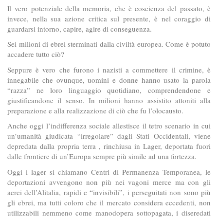
Il vero potenziale della memoria, che è coscienza del passato, è
invece, nella sua azione critica sul presente, è nel coraggio di
guardarsi intorno, capire, agire di conseguenza.
Sei milioni di ebrei sterminati dalla civiltà europea. Come è potuto
accadere tutto ciò?
Seppure è vero che furono i nazisti a commettere il crimine, è
innegabile che ovunque, uomini e donne hanno usato la parola
“razza” ne loro linguaggio quotidiano, comprendendone e
giustificandone il senso. In milioni hanno assistito attoniti alla
preparazione e alla realizzazione di ciò che fu l’olocausto.
Anche oggi l’indifferenza sociale allestisce il tetro scenario in cui
un’umanità giudicata “irregolare” dagli Stati Occidentali, viene
depredata dalla propria terra , rinchiusa in Lager, deportata fuori
dalle frontiere di un’Europa sempre più simile ad una fortezza.
Oggi i lager si chiamano Centri di Permanenza Temporanea, le
deportazioni avvengono non più nei vagoni merce ma con gli
aerei dell’Alitalia, rapidi e “invisibili”, i perseguitati non sono più
gli ebrei, ma tutti coloro che il mercato considera eccedenti, non
utilizzabili nemmeno come manodopera sottopagata, i diseredati