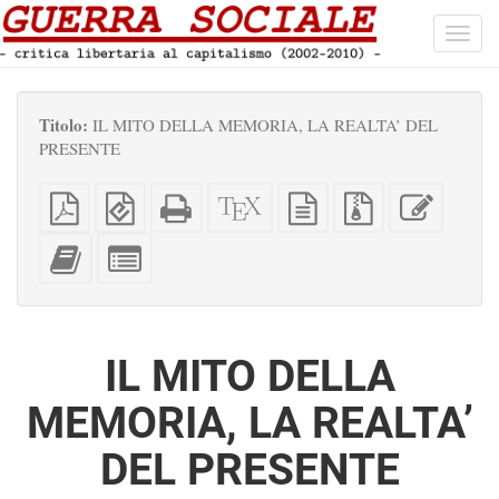
Toggl
navig
Titolo:
IL MITO DELLA MEMORIA, LA REALTA’ DEL
PRESENTE
PDF
EPUB
HTML
Sorgenti
sorgente
File
Modific
semplice
(per
completo
XeLaTeX
in
sorgenti
questo
dispositivi
(per
testo
con
testo
Aggiungi
Seleziona
portatili)
la
semplice
allegati
questo
singole
stampa)
testo
parti
all'impaginatore
per
l'impaginatore
IL MITO DELLA
MEMORIA, LA REALTA’
DEL PRESENTE