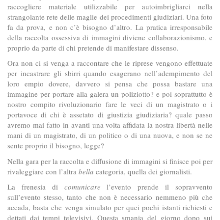
raccogliere materiale utilizzabile per autoimbrigliarci nella
strangolante rete delle maglie dei procedimenti giudiziari. Una foto
fa da prova, e non c’è bisogno d’altro. La pratica irresponsabile
della raccolta ossessiva di immagini diviene collaborazionismo, e
proprio da parte di chi pretende di manifestare dissenso.
Ora non ci si venga a raccontare che le riprese vengono effettuate
per incastrare gli sbirri quando esagerano nell’adempimento del
loro empio dovere, davvero si pensa che possa bastare una
immagine per portare alla galera un poliziotto? e poi soprattutto è
nostro compito rivoluzionario fare le veci di un magistrato o i
portavoce di chi è assetato di giustizia giudiziaria? quale passo
avremo mai fatto in avanti una volta affidata la nostra libertà nelle
mani di un magistrato, di un politico o di una nuova, e non se ne
sente proprio il bisogno, legge?
Nella gara per la raccolta e diffusione di immagini si finisce poi per
rivaleggiare con l’altra
bella
categoria, quella dei giornalisti.
La frenesia di
comunicare
l’evento prende il sopravvento
sull’evento stesso, tanto che non è necessario nemmeno più che
accada, basta che venga simulato per quei pochi istanti richiesti e
dettati dai tempi televisivi. Questa smania del giorno dopo sui