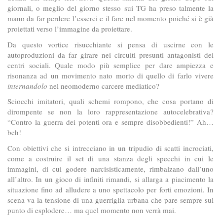
giornali, o meglio del giorno stesso sui TG ha preso talmente la
mano da far perdere l’esserci e il fare nel momento poiché si è già
proiettati verso l’immagine da proiettare.
Da questo vortice risucchiante si pensa di uscirne con le
autoproduzioni da far girare nei circuiti presunti antagonisti dei
centri sociali. Quale modo più semplice per dare ampiezza e
risonanza ad un movimento nato morto di quello di farlo vivere
internandolo
nel neomoderno carcere mediatico?
Sciocchi imitatori, quali schemi rompono, che cosa portano di
dirompente se non la loro rappresentazione autocelebrativa?
“Contro la guerra dei potenti ora e sempre disobbedienti!” Ah…
beh!
Con obiettivi che si intrecciano in un tripudio di scatti incrociati,
come a costruire il set di una stanza degli specchi in cui le
immagini, di cui godere narcisisticamente, rimbalzano dall’uno
all’altro. In un gioco di infiniti rimandi, si allarga a piacimento la
situazione fino ad alludere a uno spettacolo per forti emozioni. In
scena va la tensione di una guerriglia urbana che pare sempre sul
punto di esplodere… ma quel momento non verrà mai.