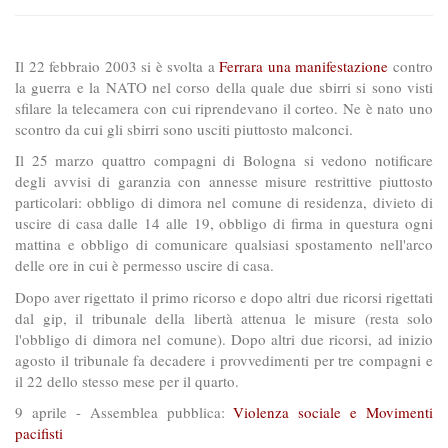
Il 22 febbraio 2003 si è svolta a
Ferrara una manifestazione
contro
la guerra e la NATO nel corso della quale due sbirri si sono visti
sfilare la telecamera con cui riprendevano il corteo. Ne è nato uno
scontro da cui gli sbirri sono usciti piuttosto malconci.
Il 25 marzo quattro compagni di Bologna si vedono notificare
degli avvisi di garanzia con annesse misure restrittive piuttosto
particolari: obbligo di dimora nel comune di residenza, divieto di
uscire di casa dalle 14 alle 19, obbligo di firma in questura ogni
mattina e obbligo di comunicare qualsiasi spostamento nell'arco
delle ore in cui è permesso uscire di casa.
Dopo aver rigettato il primo ricorso e dopo altri due ricorsi rigettati
dal gip, il tribunale della libertà attenua le misure (resta solo
l'obbligo di dimora nel comune). Dopo altri due ricorsi, ad inizio
agosto il tribunale fa decadere i provvedimenti per tre compagni e
il 22 dello stesso mese per il quarto.
9 aprile - Assemblea pubblica:
Violenza sociale e Movimenti
pacifisti