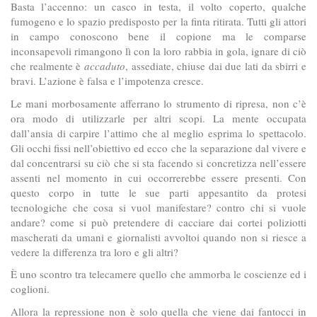
Basta l’accenno: un casco in testa, il volto coperto, qualche
fumogeno e lo spazio predisposto per la finta ritirata. Tutti gli attori
in campo conoscono bene il copione ma le comparse
inconsapevoli rimangono lì con la loro rabbia in gola, ignare di ciò
che realmente è
accaduto
, assediate, chiuse dai due lati da sbirri e
bravi. L’azione è falsa e l’impotenza cresce.
Le mani morbosamente afferrano lo strumento di ripresa, non c’è
ora modo di utilizzarle per altri scopi. La mente occupata
dall’ansia di carpire l’attimo che al meglio esprima lo spettacolo.
Gli occhi fissi nell’obiettivo ed ecco che la separazione dal vivere e
dal concentrarsi su ciò che si sta facendo si concretizza nell’essere
assenti nel momento in cui occorrerebbe essere presenti. Con
questo corpo in tutte le sue parti appesantito da protesi
tecnologiche che cosa si vuol manifestare? contro chi si vuole
andare? come si può pretendere di cacciare dai cortei poliziotti
mascherati da umani e giornalisti avvoltoi quando non si riesce a
vedere la differenza tra loro e gli altri?
È uno scontro tra telecamere quello che ammorba le coscienze ed i
coglioni.
Allora la repressione non è solo quella che viene dai fantocci in