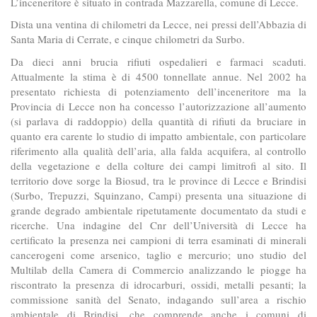
L’inceneritore è situato in contrada Mazzarella, comune di Lecce.
Dista una ventina di chilometri da Lecce, nei pressi dell’Abbazia di
Santa Maria di Cerrate, e cinque chilometri da Surbo.
Da dieci anni brucia rifiuti ospedalieri e farmaci scaduti.
Attualmente la stima è di 4500 tonnellate annue. Nel 2002 ha
presentato richiesta di potenziamento dell’inceneritore ma la
Provincia di Lecce non ha concesso l’autorizzazione all’aumento
(si parlava di raddoppio) della quantità di rifiuti da bruciare in
quanto era carente lo studio di impatto ambientale, con particolare
riferimento alla qualità dell’aria, alla falda acquifera, al controllo
della vegetazione e della colture dei campi limitrofi al sito. Il
territorio dove sorge la Biosud, tra le province di Lecce e Brindisi
(Surbo, Trepuzzi, Squinzano, Campi) presenta una situazione di
grande degrado ambientale ripetutamente documentato da studi e
ricerche. Una indagine del Cnr dell’Università di Lecce ha
certificato la presenza nei campioni di terra esaminati di minerali
cancerogeni come arsenico, taglio e mercurio; uno studio del
Multilab della Camera di Commercio analizzando le piogge ha
riscontrato la presenza di idrocarburi, ossidi, metalli pesanti; la
commissione sanità del Senato, indagando sull’area a rischio
ambientale di Brindisi, che comprende anche i comuni di