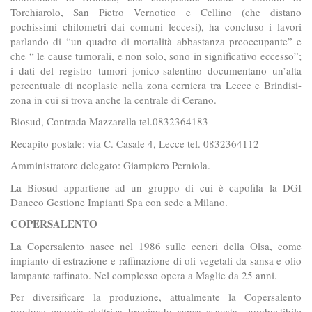
Torchiarolo, San Pietro Vernotico e Cellino (che distano
pochissimi chilometri dai comuni leccesi), ha concluso i lavori
parlando di “un quadro di mortalità abbastanza preoccupante” e
che “ le cause tumorali, e non solo, sono in significativo eccesso”;
i dati del registro tumori jonico-salentino documentano un’alta
percentuale di neoplasie nella zona cerniera tra Lecce e Brindisi-
zona in cui si trova anche la centrale di Cerano.
Biosud, Contrada Mazzarella tel.0832364183
Recapito postale: via C. Casale 4, Lecce tel. 0832364112
Amministratore delegato: Giampiero Perniola.
La Biosud appartiene ad un gruppo di cui è capofila la DGI
Daneco Gestione Impianti Spa con sede a Milano.
COPERSALENTO
La Copersalento nasce nel 1986 sulle ceneri della Olsa, come
impianto di estrazione e raffinazione di oli vegetali da sansa e olio
lampante raffinato. Nel complesso opera a Maglie da 25 anni.
Per diversificare la produzione, attualmente la Copersalento
produce energia elettrica bruciando sansa esausta, combustibile