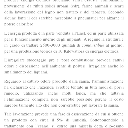
proveniente da rifiuti solidi urbani (cdr), farine animali e scarti
della lavorazione del legno non trattato e del tabacco. Secondo
alcune fonti il cdr sarebbe mescolato a pneumatici per alzarne il
potere calorifero.
L’energia prodotta è in parte venduta all’Enel, ed in parte utilizzata
per il funzionamento interno degli impianti. A regime la struttura è
in grado di trattare 2500-3000 quintali di
combustibile
al giorno,
per una produzione teorica di 10 Kilowattora di energia elettrica.
L’irregolare stoccaggio pre e post combustione provoca cattivi
odori e dispersione nell’ambiente di polveri. Irregolare anche lo
smaltimento dei liquami.
Riguardo al cattivo odore prodotto dalla sansa, l’amministrazione
ha dichiarato che l’azienda avrebbe tentato in tutti modi di porvi
rimedio, utilizzando anche molti fondi, ma che tuttavia
l’eliminazione completa non sarebbe possibile perché il costo
sarebbe talmente alto che non converrebbe più lavorare la sansa.
Tale lavorazione prevede una fase di essiccazione da cui si ottiene
un prodotto con circa il 5% di umidità. Sottoponendolo a
trattamento con l’esano, si estrae una miscela detta olio-esano