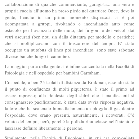
collaborazione di qualche commerciante, garagista... una vera e
propria caccia all’uomo ha preso piede nel quartiere Once, dove la
gente, benché in un primo momento dispersasi, si è poi
ricompattata a gruppi, rivoltando e incendiando auto come
ostacolo per l’avanzata delle moto, dei furgoni e dei veicoli dai
vetri oscurati (ben noti sin dalla dittatura per modello e pratiche)
che si moltiplicavano con il trascorrere del tempo. E’ stato
occupato un autobus di linea poi incendiato, sono state sabotate
diverse banche lungo il cammino.
La maggior parte della gente si è infine concentrata nella Facoltà di
Psicologia e nell’ospedale per bambini Garraham.
L’ospedale, a ben 25 isolati di distanza da Brukman, essendo stato
il punto di confluenza di molti piqueteros, è stato il primo ad
essere represso; alla richiesta degli sbirri che i manifestanti si
consegnassero pacificamente, è stata data ovvia risposta negativa,
fattore che ha scatenato immediatamente un pioggia di gas dentro
l’ospedale, dove erano presenti, naturalmente, i ricoverati. C’é
voluto del tempo, però, perché la polizia rinunciasse nell’intento e
lasciasse defluire liberamente le persone.
Similmente, nella Facoltà di Psicologia, in cui era convogliata