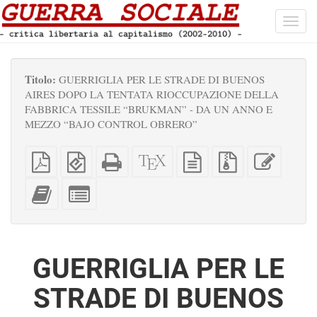
Toggl
navig
Titolo:
GUERRIGLIA PER LE STRADE DI BUENOS
AIRES DOPO LA TENTATA RIOCCUPAZIONE DELLA
FABBRICA TESSILE “BRUKMAN” - DA UN ANNO E
MEZZO “BAJO CONTROL OBRERO”
PDF
EPUB
HTML
Sorgenti
sorgente
File
Modific
semplice
(per
completo
XeLaTeX
in
sorgenti
questo
dispositivi
(per
testo
con
testo
Aggiungi
Seleziona
portatili)
la
semplice
allegati
questo
singole
stampa)
testo
parti
all'impaginatore
per
l'impaginatore
GUERRIGLIA PER LE
STRADE DI BUENOS