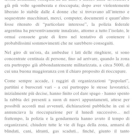
già più volte sgomberata e rioccupata; dopo aver violentemente
liberato lo stabile dalle 4 donne che si trovavano all’interno e
sequestrato macchinari, merci, computer, documenti e quant’altro
fosse ritenuto di “particolare interesse”, la polizia federale
argentina ha preventivamente innalzato, attorno a tutto l’isolato, le
ormai consuete grate di ferro nel tentativo di contenere i
probabilissimi sommovimenti che ne sarebbero conseguiti.
Nel giro di un’ora, da ambedue i lati delle ringhiere, si sono
concentrate centinaia di persone, fino ad arrivare, quando la zona
era purtroppo già abbondantemente militarizzata, a circa 5000, di
cui una buona maggioranza con il chiaro proposito di rioccupare.
Come sempre accade, i raggiri di organizzazioni “popolari”,
partitini e burocrati vari - a cui purtroppo le stesse lavoratrici,
inizialmente più decise, hanno finito col dare spago - hanno spento
la rabbia dei presenti a suon di nuovi appuntamenti, attese per
possibili accordi mai avvenuti, dichiarazioni pubbliche in cui si
annunciava la rioccupazione per il lunedì successivo... nel
frattempo, la polizia e la gendarmeria hanno avuto il tempo di
organizzarsi, chiudere tutte le vie di fuga della zona, armarsi di
blindati, cani, idranti, gas scaduti... finché, giunto il tanto