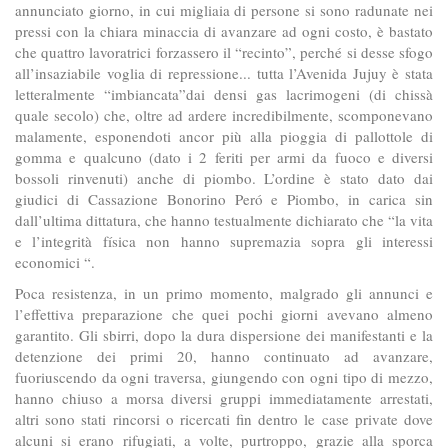
annunciato giorno, in cui migliaia di persone si sono radunate nei
pressi con la chiara minaccia di avanzare ad ogni costo, è bastato
che quattro lavoratrici forzassero il “recinto”, perché si desse sfogo
all’insaziabile voglia di repressione... tutta l’Avenida Jujuy è stata
letteralmente “imbiancata”dai densi gas lacrimogeni (di chissà
quale secolo) che, oltre ad ardere incredibilmente, scomponevano
malamente, esponendoti ancor più alla pioggia di pallottole di
gomma e qualcuno (dato i 2 feriti per armi da fuoco e diversi
bossoli rinvenuti) anche di piombo. L’ordine è stato dato dai
giudici di Cassazione Bonorino Peró e Piombo, in carica sin
dall’ultima dittatura, che hanno testualmente dichiarato che “la vita
e l’integrità física non hanno supremazia sopra gli interessi
economici “.
Poca resistenza, in un primo momento, malgrado gli annunci e
l’effettiva preparazione che quei pochi giorni avevano almeno
garantito. Gli sbirri, dopo la dura dispersione dei manifestanti e la
detenzione dei primi 20, hanno continuato ad avanzare,
fuoriuscendo da ogni traversa, giungendo con ogni tipo di mezzo,
hanno chiuso a morsa diversi gruppi immediatamente arrestati,
altri sono stati rincorsi o ricercati fin dentro le case private dove
alcuni si erano rifugiati, a volte, purtroppo, grazie alla sporca