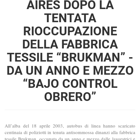
AIRES DOPO LA
TENTATA
RIOCCUPAZIONE
DELLA FABBRICA
TESSILE “BRUKMAN” -
DA UN ANNO E MEZZO
“BAJO CONTROL
OBRERO”
All’alba del 18 aprile 2003, autobus di linea hanno scaricato
centinaia di poliziotti in tenuta antisommossa dinanzi alla fabbrica
tessile Brukman, occupata da un anno e mezzo dalle lavoratrici e