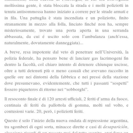
moltissima gente, è stata bloccata la strada e i molti poliziotti in
tenuta antisommossa hanno iniziato a correre per le strade armati e
in fila. Una pattuglia è stata incendiata e un poliziotto, finito
stranamente in mezzo alla folla, linciato finché non ha, sempre
misteriosamente, trovato una porta aperta in una serranda
abbassata, da cui é uscito solo con l’ambulanza (anch’essa,
naturalmente, dovutamente danneggiata)...
A breve, resa impotente dal veto di penetrare nell’Università, la
polizia federale, ha pensato bene di lanciare gas lacrimogeni fin
dentro la facoltà, col chiaro intento di detenere chiunque uscisse,
oltre a tutti detenuti più o meno casuali che avevano raccolto in
quelle ore nei dintorni della fabbrica e nei pressi della stazione
dove presumevano, evidentemente, che tutti i passanti “sospetti”
fossero piqueteros di ritorno nei “sobborghi”.
Il resoconto finale é di 120 arresti ufficiali, 2 feriti d’arma da fuoco,
centinaia di feriti da pallottola di gomma, molti sul volto, e
contusioni varie. 20, però, i poliziotti feriti.
Questo é solo l’inizio della nuova ondata di repressione argentina,
tra sgomberi di ogni sorta, minacce dirette e casi di
desaparición
,
aleggiano ricordi di un passato mai del tutto svanito, anzi forse un